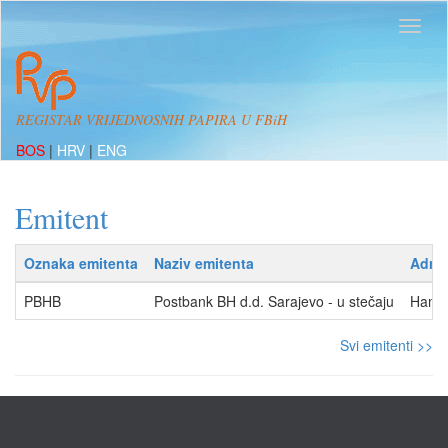
REGISTAR VRIJEDNOSNIH PAPIRA U FBiH
BOS
|
HRV
|
ENG
Emitent
Oznaka emitenta
Naziv emitenta
Adre
PBHB
Postbank BH d.d. Sarajevo - u stečaju
Hamdi
Svi emitenti >>