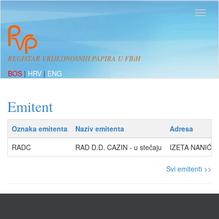
REGISTAR VRIJEDNOSNIH PAPIRA U FBiH
BOS
|
HRV
|
ENG
Emitent
Oznaka emitenta
Naziv emitenta
Adresa
RADC
RAD D.D. CAZIN - u stečaju
IZETA NANIĆA 
Svi emitenti >>