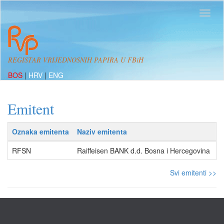
REGISTAR VRIJEDNOSNIH PAPIRA U FBiH
BOS
|
HRV
|
ENG
Emitent
Oznaka emitenta
Naziv emitenta
A
RFSN
Raiffeisen BANK d.d. Bosna i Hercegovina
Z
Svi emitenti >>