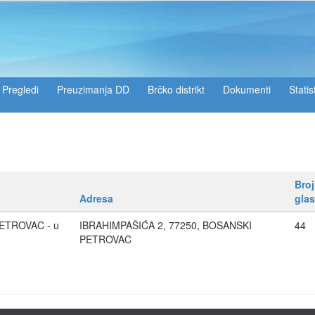
Pregledi
Preuzimanja DD
Brčko distrikt
Dokumenti
Statis
Broj
Adresa
gla
PETROVAC - u
IBRAHIMPAŠIĆA 2, 77250, BOSANSKI
44
PETROVAC