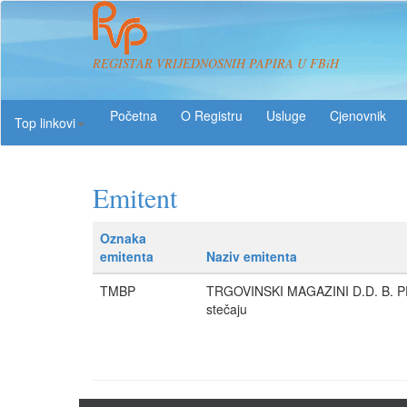
REGISTAR VRIJEDNOSNIH PAPIRA U FBiH
O Registru
Usluge
Top linkovi
Emitent
Oznaka
emitenta
Naziv emitenta
TMBP
TRGOVINSKI MAGAZINI D.D. B. 
stečaju