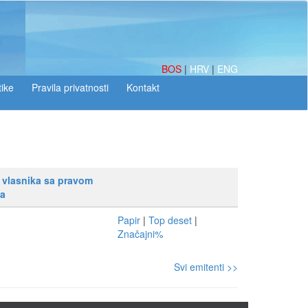
BOS
|
HRV
|
ENG
tike
 vlasnika sa pravom
sa
Papir
|
Top deset
|
Značajni%
Svi emitenti >>