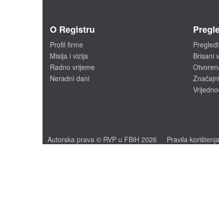
O Registru
Pregle
Profil firme
Pregledi
Misija i vizija
Brisani v
Radno vrijeme
Otvoren
Neradni dani
Značajni
Vrijedno
Autorska prava © RVP u FBiH 2026
Pravila korištenj