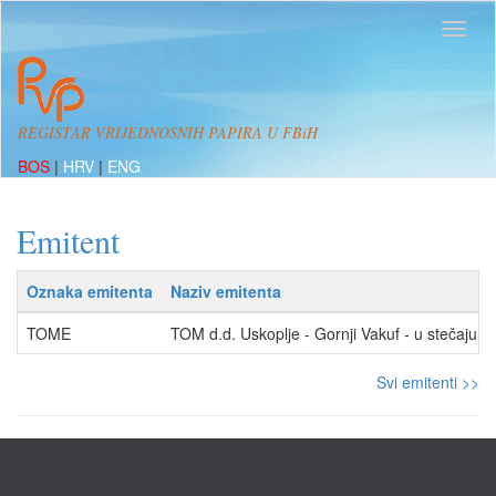
REGISTAR VRIJEDNOSNIH PAPIRA U FBiH
BOS
|
HRV
|
ENG
Emitent
Oznaka emitenta
Naziv emitenta
TOME
TOM d.d. Uskoplje - Gornji Vakuf - u stečaju
Svi emitenti >>