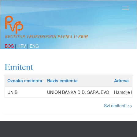
REGISTAR VRIJEDNOSNIH PAPIRA U FBiH
BOS
|
HRV
|
ENG
Emitent
Oznaka emitenta
Naziv emitenta
Adresa
UNIB
UNION BANKA D.D. SARAJEVO
Hamdije Kre
Svi emitenti >>