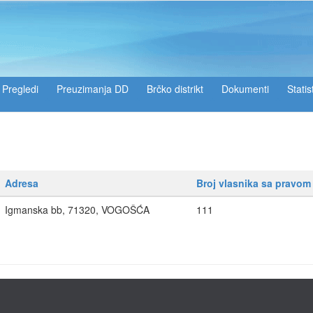
Pregledi
Preuzimanja DD
Brčko distrikt
Dokumenti
Statis
Adresa
Broj vlasnika sa pravom
Igmanska bb, 71320, VOGOŠĆA
111