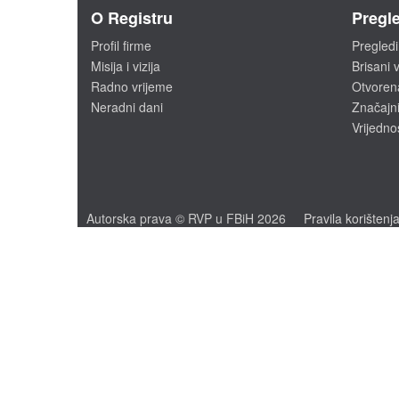
O Registru
Pregle
Profil firme
Pregledi
Misija i vizija
Brisani v
Radno vrijeme
Otvoren
Neradni dani
Značajni
Vrijedno
Autorska prava © RVP u FBiH 2026
Pravila korištenj