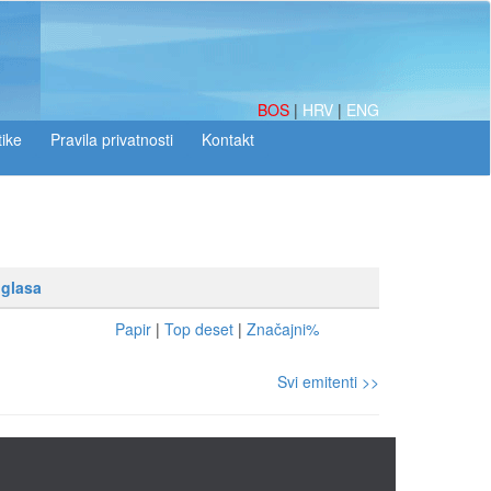
BOS
|
HRV
|
ENG
tike
 glasa
Papir
|
Top deset
|
Značajni%
Svi emitenti >>