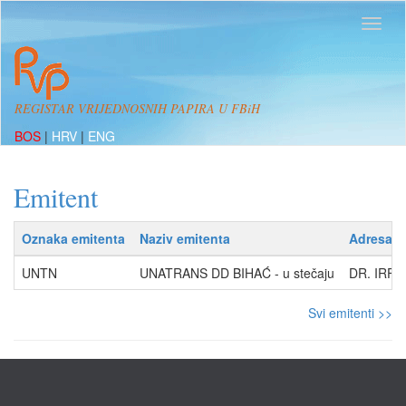
REGISTAR VRIJEDNOSNIH PAPIRA U FBiH
BOS
|
HRV
|
ENG
Emitent
Oznaka emitenta
Naziv emitenta
Adresa
UNTN
UNATRANS DD BIHAĆ - u stečaju
DR. IRFA
Svi emitenti >>