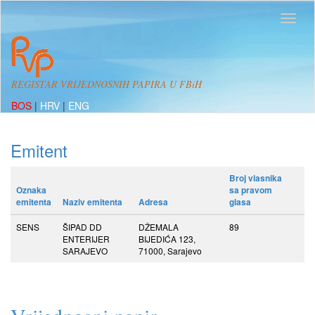
REGISTAR VRIJEDNOSNIH PAPIRA U FBiH
BOS
|
HRV
|
ENG
Emitent
Broj vlasnika
Oznaka
sa pravom
emitenta
Naziv emitenta
Adresa
glasa
SENS
ŠIPAD DD
DŽEMALA
89
ENTERIJER
BIJEDIĆA 123,
SARAJEVO
71000, Sarajevo