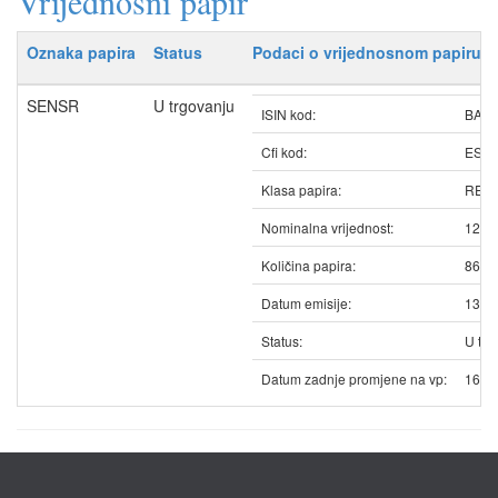
Vrijednosni papir
Oznaka papira
Status
Podaci o vrijednosnom papiru
SENSR
U trgovanju
ISIN kod:
BAS
Cfi kod:
ESV
Klasa papira:
REDO
Nominalna vrijednost:
12.5
Količina papira:
8615
Datum emisije:
13.0
Status:
U trg
Datum zadnje promjene na vp:
16.0