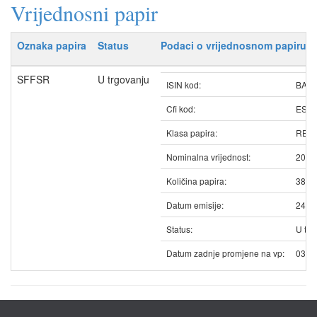
Vrijednosni papir
Oznaka papira
Status
Podaci o vrijednosnom papiru
SFFSR
U trgovanju
ISIN kod:
BASF
Cfi kod:
ESV
Klasa papira:
REDO
Nominalna vrijednost:
20.6
Količina papira:
3809
Datum emisije:
24.0
Status:
U trg
Datum zadnje promjene na vp:
03.1