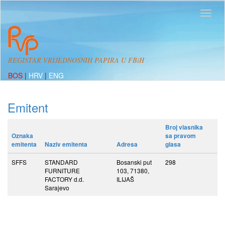
REGISTAR VRIJEDNOSNIH PAPIRA U FBiH
BOS
|
HRV
|
ENG
Emitent
Broj vlasnika
Oznaka
sa pravom
emitenta
Naziv emitenta
Adresa
glasa
SFFS
STANDARD
Bosanski put
298
FURNITURE
103, 71380,
FACTORY d.d.
ILIJAŠ
Sarajevo