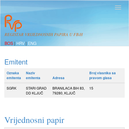
REGISTAR VRIJEDNOSNIH PAPIRA U FBiH
BOS
|
HRV
|
ENG
Emitent
Oznaka
Naziv
Broj vlasnika sa
emitenta
emitenta
Adresa
pravom glasa
SGRK
STARI GRAD
BRANILACA BiH 83,
15
DD KLJUČ
79280, KLJUČ
Vrijednosni papir