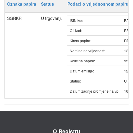
Oznaka papira
Status
Podaci o vrijednosnom papiru
SGRKR
U trgovanju
ISIN kod:
BAS
Cfi kod:
ESV
Klasa papira:
REDO
Nominalna vrijednost:
12.5
Količina papira:
9571
Datum emisije:
12.0
Status:
U trg
Datum zadnje promjene na vp:
16.0
O Registru