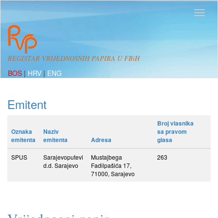
REGISTAR VRIJEDNOSNIH PAPIRA U FBiH
BOS
|
HRV
|
ENG
Emitent
Broj vlasnika
Oznaka
Naziv
sa pravom
emitenta
emitenta
Adresa
glasa
SPUS
Sarajevoputevi
Mustajbega
263
d.d. Sarajevo
Fadilpašića 17,
71000, Sarajevo