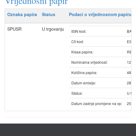
Vrijednosni papir
Oznaka papira
Status
Podaci o vrijednosnom papiru
SPUSR
U trgovanju
ISIN kod:
BAS
Cfi kod:
ESV
Klasa papira:
REDO
Nominalna vrijednost:
12.5
Količina papira:
4833
Datum emisije:
28.0
Status:
U trg
Datum zadnje promjene na vp:
25.0