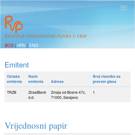
REGISTAR VRIJEDNOSNIH PAPIRA U FBiH
BOS
|
HRV
|
ENG
Emitent
Oznaka
Naziv
Broj vlasnika sa
emitenta
emitenta
Adresa
pravom glasa
TRZB
ZiraatBank
Zmaja od Bosne 47c,
1
d.d.
71000, Sarajevo
Vrijednosni papir