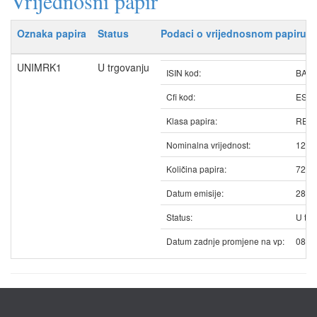
Vrijednosni papir
Oznaka papira
Status
Podaci o vrijednosnom papiru
UNIMRK1
U trgovanju
ISIN kod:
BAU
Cfi kod:
ESV
Klasa papira:
REDO
Nominalna vrijednost:
12.2
Količina papira:
7259
Datum emisije:
28.0
Status:
U trg
Datum zadnje promjene na vp:
08.0