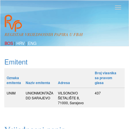
REGISTAR VRIJEDNOSNIH PAPIRA U FBiH
BOS
|
HRV
|
ENG
Emitent
Broj vlasnika
Oznaka
sa pravom
emitenta
Naziv emitenta
Adresa
glasa
UNIM
UNIONMONTAŽA
VILSONOVO
437
DD SARAJEVO
ŠETALIŠTE 8,
71000, Sarajevo