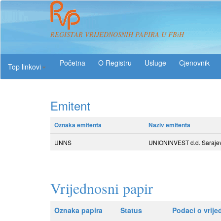
REGISTAR VRIJEDNOSNIH PAPIRA U FBiH
O Registru
Usluge
Top linkovi
Emitent
Oznaka emitenta
Naziv emitenta
UNNS
UNIONINVEST d.d. Saraje
Vrijednosni papir
Oznaka papira
Status
Podaci o vrij