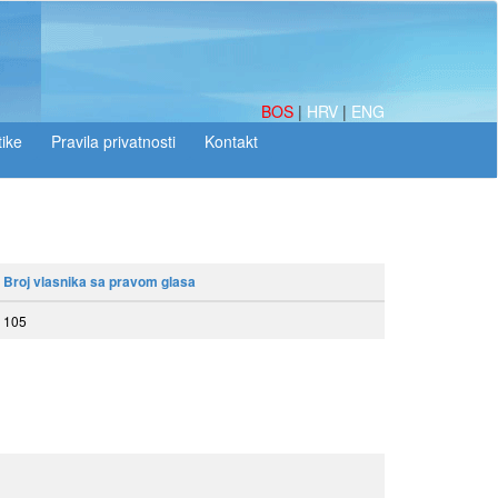
BOS
|
HRV
|
ENG
tike
Broj vlasnika sa pravom glasa
105