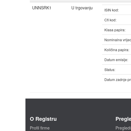
UNNSRK1
U trgovanju
ISIN kod:
Cfi kod:
Klasa papira:
Nominalna vrijed
Količina papira:
Datum emisije:
Status:
Datum zadnje pr
O Registru
Pregle
Profil firme
Pregledi