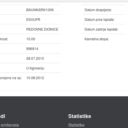
BAUNNSRK1006
Datum dospijeća:
ESVUFR
Datum prve isplate:
REDOVNE DIONICE
Datum zadnje isplate:
nost:
10.00
Kamatna stopa:
996914
28.07.2010
U trgovanju
omjene na vp:
10.08.2012
di
Statistike
 emitenata
Statistike