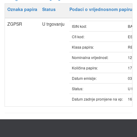
Oznaka papira
Status
Podaci o vrijednosnom papiru
ZGPSR
U trgovanju
ISIN kod:
BAZ
Cfi kod:
ESV
Klasa papira:
REDO
Nominalna vrijednost:
12.5
Količina papira:
1737
Datum emisije:
03.0
Status:
U trg
Datum zadnje promjene na vp:
16.0