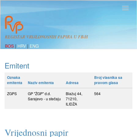
REGISTAR VRIJEDNOSNIH PAPIRA U FBiH
BOS
|
HRV
|
ENG
Emitent
Oznaka
Broj vlasnika sa
emitenta
Naziv emitenta
Adresa
pravom glasa
ZGPS
GP "ŽGP" d.d.
Blažuj 44,
564
Sarajevo - u stečaju
71210,
ILIDŽA
Vrijednosni papir