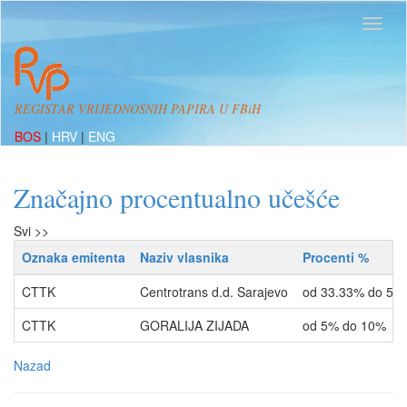
REGISTAR VRIJEDNOSNIH PAPIRA U FBiH
BOS
|
HRV
|
ENG
Značajno procentualno učešće
Svi >>
Oznaka emitenta
Naziv vlasnika
Procenti %
CTTK
Centrotrans d.d. Sarajevo
od 33.33% do 50
CTTK
GORALIJA ZIJADA
od 5% do 10%
Nazad