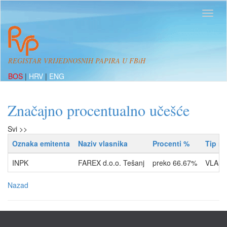
REGISTAR VRIJEDNOSNIH PAPIRA U FBiH
BOS
|
HRV
|
ENG
Značajno procentualno učešće
Svi >>
Oznaka emitenta
Naziv vlasnika
Procenti %
Tip r
INPK
FAREX d.o.o. Tešanj
preko 66.67%
VLASN
Nazad