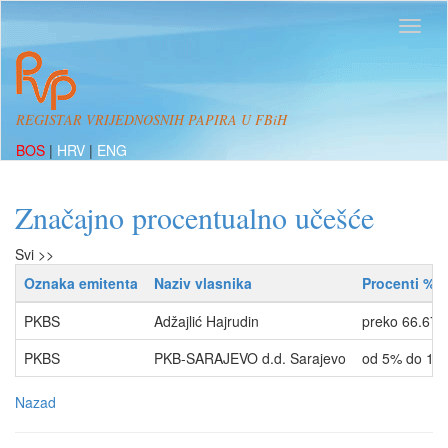
REGISTAR VRIJEDNOSNIH PAPIRA U FBiH
BOS
|
HRV
|
ENG
Značajno procentualno učešće
Svi >>
Oznaka emitenta
Naziv vlasnika
Procenti %
PKBS
Adžajlić Hajrudin
preko 66.67
PKBS
PKB-SARAJEVO d.d. Sarajevo
od 5% do 10
Nazad