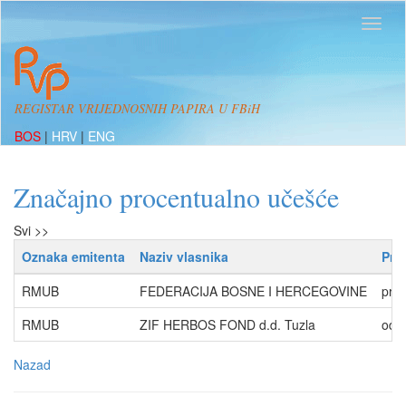
REGISTAR VRIJEDNOSNIH PAPIRA U FBiH
BOS
|
HRV
|
ENG
Značajno procentualno učešće
Svi >>
Oznaka emitenta
Naziv vlasnika
Pro
RMUB
FEDERACIJA BOSNE I HERCEGOVINE
pre
RMUB
ZIF HERBOS FOND d.d. Tuzla
od 
Nazad