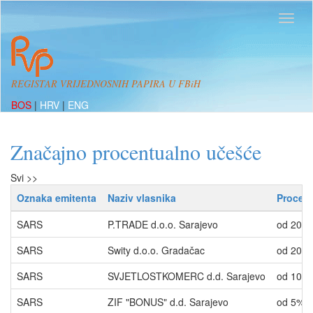
REGISTAR VRIJEDNOSNIH PAPIRA U FBiH
BOS
|
HRV
|
ENG
Značajno procentualno učešće
Svi >>
Oznaka emitenta
Naziv vlasnika
Procent
SARS
P.TRADE d.o.o. Sarajevo
od 20%
SARS
Swity d.o.o. Gradačac
od 20%
SARS
SVJETLOSTKOMERC d.d. Sarajevo
od 10%
SARS
ZIF "BONUS" d.d. Sarajevo
od 5% 