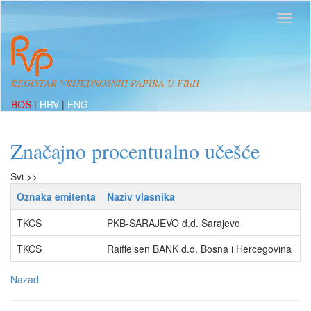
REGISTAR VRIJEDNOSNIH PAPIRA U FBiH
BOS
|
HRV
|
ENG
Značajno procentualno učešće
Svi >>
Oznaka emitenta
Naziv vlasnika
P
TKCS
PKB-SARAJEVO d.d. Sarajevo
p
TKCS
Raiffeisen BANK d.d. Bosna i Hercegovina
o
Nazad