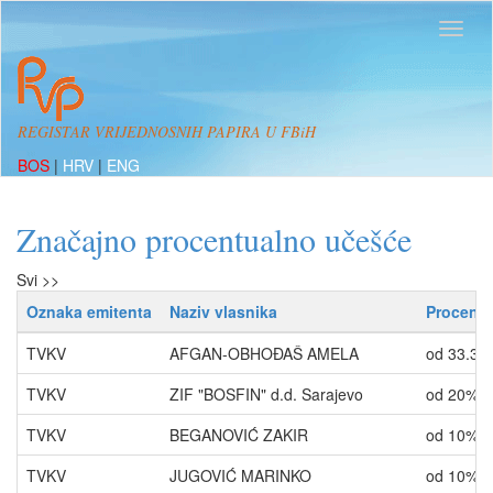
REGISTAR VRIJEDNOSNIH PAPIRA U FBiH
BOS
|
HRV
|
ENG
Značajno procentualno učešće
Svi >>
Oznaka emitenta
Naziv vlasnika
Procenti
TVKV
AFGAN-OBHOĐAŠ AMELA
od 33.33
TVKV
ZIF "BOSFIN" d.d. Sarajevo
od 20% 
TVKV
BEGANOVIĆ ZAKIR
od 10% 
TVKV
JUGOVIĆ MARINKO
od 10% 