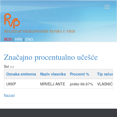
REGISTAR VRIJEDNOSNIH PAPIRA U FBiH
BOS
|
HRV
|
ENG
Značajno procentualno učešće
Svi >>
Oznaka emitenta
Naziv vlasnika
Procenti %
Tip računa
UKKP
MRVELJ ANTE
preko 66.67%
VLASNIČKI
Nazad