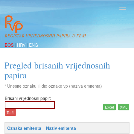
REGISTAR VRIJEDNOSNIH PAPIRA U FBiH
BOS
|
HRV
|
ENG
Pregled brisanih vrijednosnih
papira
* Unesite oznaku ili dio oznake vp (naziva emitenta)
Brisani vrijednosni papir:
Oznaka emitenta
Naziv emitenta