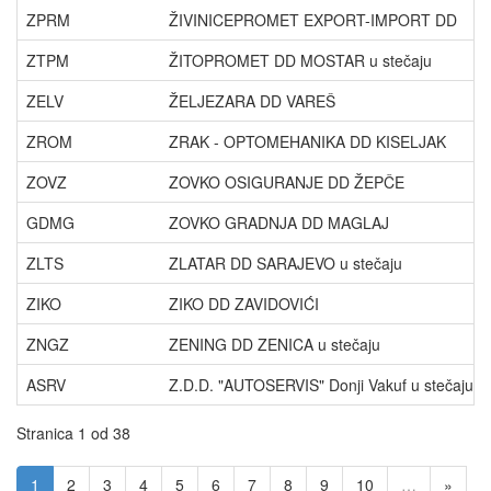
ZPRM
ŽIVINICEPROMET EXPORT-IMPORT DD
ZTPM
ŽITOPROMET DD MOSTAR u stečaju
ZELV
ŽELJEZARA DD VAREŠ
ZROM
ZRAK - OPTOMEHANIKA DD KISELJAK
ZOVZ
ZOVKO OSIGURANJE DD ŽEPČE
GDMG
ZOVKO GRADNJA DD MAGLAJ
ZLTS
ZLATAR DD SARAJEVO u stečaju
ZIKO
ZIKO DD ZAVIDOVIĆI
ZNGZ
ZENING DD ZENICA u stečaju
ASRV
Z.D.D. "AUTOSERVIS" Donji Vakuf u stečaju
Stranica 1 od 38
1
2
3
4
5
6
7
8
9
10
…
»