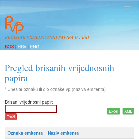
REGISTAR VRIJEDNOSNIH PAPIRA U FBiH
BOS
|
HRV
|
ENG
Pregled brisanih vrijednosnih
papira
* Unesite oznaku ili dio oznake vp (naziva emitenta)
Brisani vrijednosni papir:
Oznaka emitenta
Naziv emitenta
A