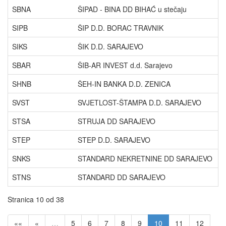
SBNA
ŠIPAD - BINA DD BIHAĆ u stečaju
B
SIPB
ŠIP D.D. BORAC TRAVNIK
T
SIKS
ŠIK D.D. SARAJEVO
D
SBAR
ŠIB-AR INVEST d.d. Sarajevo
P
SHNB
ŠEH-IN BANKA D.D. ZENICA
M
SVST
SVJETLOST-ŠTAMPA D.D. SARAJEVO
Ć
STSA
STRUJA DD SARAJEVO
E
STEP
STEP D.D. SARAJEVO
H
SNKS
STANDARD NEKRETNINE DD SARAJEVO
D
STNS
STANDARD DD SARAJEVO
D
Stranica 10 od 38
««
«
…
5
6
7
8
9
10
11
12