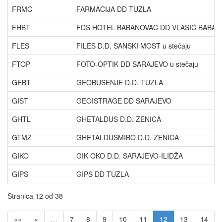
FRMC
FARMACIJA DD TUZLA
FHBT
FDS HOTEL BABANOVAC DD VLAŠIĆ BABANO
FLES
FILES D.D. SANSKI MOST u stečaju
FTOP
FOTO-OPTIK DD SARAJEVO u stečaju
GEBT
GEOBUŠENJE D.D. TUZLA
GIST
GEOISTRAGE DD SARAJEVO
GHTL
GHETALDUS D.D. ZENICA
GTMZ
GHETALDUSMIBO D.D. ZENICA
GIKO
GIK OKO D.D. SARAJEVO-ILIDŽA
GIPS
GIPS DD TUZLA
Stranica 12 od 38
««
«
…
7
8
9
10
11
12
13
14