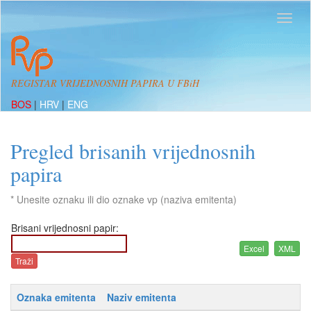
REGISTAR VRIJEDNOSNIH PAPIRA U FBiH
BOS
|
HRV
|
ENG
Pregled brisanih vrijednosnih
papira
* Unesite oznaku ili dio oznake vp (naziva emitenta)
Brisani vrijednosni papir:
Oznaka emitenta
Naziv emitenta