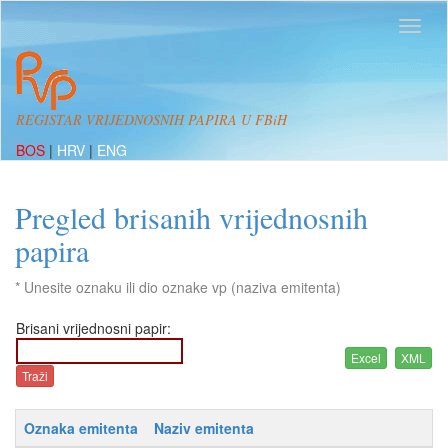
REGISTAR VRIJEDNOSNIH PAPIRA U FBiH
BOS
|
HRV
|
ENG
Pregled brisanih vrijednosnih
papira
* Unesite oznaku ili dio oznake vp (naziva emitenta)
Brisani vrijednosni papir:
Oznaka emitenta
Naziv emitenta