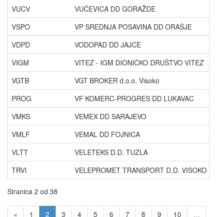
VUCV
VUČEVICA DD GORAŽDE
VSPO
VP SREDNJA POSAVINA DD ORAŠJE
VDPD
VODOPAD DD JAJCE
VIGM
VITEZ - IGM DIONIČKO DRUŠTVO VITEZ
VGTB
VGT BROKER d.o.o. Visoko
PROG
VF KOMERC-PROGRES DD LUKAVAC
VMKS
VEMEX DD SARAJEVO
VMLF
VEMAL DD FOJNICA
VLTT
VELETEKS D.D. TUZLA
TRVI
VELEPROMET TRANSPORT D.D. VISOKO
Stranica 2 od 38
«
1
2
3
4
5
6
7
8
9
10
…