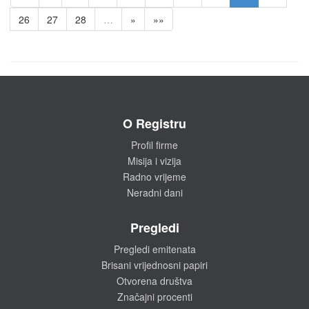
26
27
28
…
»
»»
O Registru
Profil firme
Misija i vizija
Radno vrijeme
Neradni dani
Pregledi
Pregledi emitenata
Brisani vrijednosni papiri
Otvorena društva
Značajni procenti