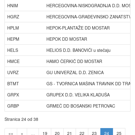
HNIM
HERCEGOVINA-NISKOGRADNJA D.D. MOST
HGRZ
HERCEGOVINA-GRAĐEVINSKO ZANATSTVO
HPLM
HEPOK-PLANTAŽE DD MOSTAR
HEPM
HEPOK DD MOSTAR
HELS
HELIOS D.D. BANOVIĆI u stečaju
HMCE
HAMO ČERKIĆ DD MOSTAR
UVRZ
GU UNIVERZAL D.D. ZENICA
BTMT
GS - TVORNICA MAŠINA TRAVNIK DD TRAV
GRPX
GRUPEX D.D. VELIKA KLADUŠA
GRBP
GRMEČ DD BOSANSKI PETROVAC
Stranica 24 od 38
««
«
…
19
20
21
22
23
24
25