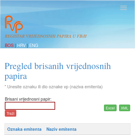
REGISTAR VRIJEDNOSNIH PAPIRA U FBiH
BOS
|
HRV
|
ENG
Pregled brisanih vrijednosnih
papira
* Unesite oznaku ili dio oznake vp (naziva emitenta)
Brisani vrijednosni papir:
Oznaka emitenta
Naziv emitenta