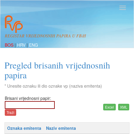
REGISTAR VRIJEDNOSNIH PAPIRA U FBiH
BOS
|
HRV
|
ENG
Pregled brisanih vrijednosnih
papira
* Unesite oznaku ili dio oznake vp (naziva emitenta)
Brisani vrijednosni papir:
Oznaka emitenta
Naziv emitenta