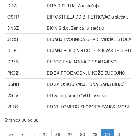
DITA
DITA D.D. TUZLA u stečaju
OSTR
DIP OŠTRELJ DD B. PETROVAC u stečaju
DNSZ
DIONIS d.d. Zenica- u stečaju
JTGS
DI JANJ TVORNICA GRAĐEVINSKE STOLARIJE
DIJH
DI JANJ HOLDING DD DONJI VAKUF U STE
DPZB
DEPOZITNA BANKA DD SARAJEVO
PKOZ
DD ZA PROIZVODNJU KOŽE BUGOJNO
USNB
DD ZA OSIGURANJE UNA-SANA BIHAĆ
VGTV
DD za osiguranje "VGT" Visoko
VFKS
DD VF KOMERC-SLOBODA SANSKI MOST
Stranica 30 od 38
««
«
…
25
26
27
28
29
30
31