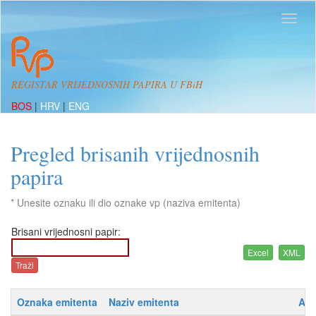
REGISTAR VRIJEDNOSNIH PAPIRA U FBiH
BOS
|
HRV
|
ENG
Pregled brisanih vrijednosnih
papira
* Unesite oznaku ili dio oznake vp (naziva emitenta)
Brisani vrijednosni papir:
Oznaka emitenta
Naziv emitenta
Adr