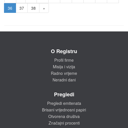
36
37
38
»
O Registru
Profil firme
Misija i vizija
Radno vrijeme
Neradni dani
Pregledi
Pregledi emitenata
Brisani vrijednosni papiri
Otvorena društva
Značajni procenti