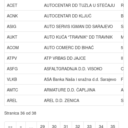
ACET
AUTOCENTAR DD TUZLA U STEČAJU
RU
ACNK
AUTOCENTAR DD KLJUČ
BRA
ASIG
AUTO SERVIS IGMAN DD SARAJEVO
SAM
AUKT
AUTO KUĆA "TRAVNIK" DD TRAVNIK
MO
ACOM
AUTO COMERC DD BIHAĆ
5. 
ATPV
ATP VRBAS DD JAJCE
III
ASFG
ASFALTGRADNJA D.D. VISOKO
OČA
VLKB
ASA Banka Naša i snažna d.d. Sarajevo
FRA
AMTC
ARMATURE D.D. ČAPLJINA
AU
AREL
AREL D.D. ZENICA
SA
Stranica 36 od 38
««
«
…
29
30
31
32
33
34
35