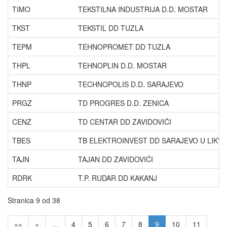
TIMO
TEKSTILNA INDUSTRIJA D.D. MOSTAR
TKST
TEKSTIL DD TUZLA
TEPM
TEHNOPROMET DD TUZLA
THPL
TEHNOPLIN D.D. MOSTAR
THNP
TECHNOPOLIS D.D. SARAJEVO
PRGZ
TD PROGRES D.D. ZENICA
CENZ
TD CENTAR DD ZAVIDOVIĆI
TBES
TB ELEKTROINVEST DD SARAJEVO U LIKVID
TAJN
TAJAN DD ZAVIDOVIĆI
RDRK
T.P. RUDAR DD KAKANJ
Stranica 9 od 38
««
«
…
4
5
6
7
8
9
10
11