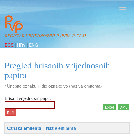
REGISTAR VRIJEDNOSNIH PAPIRA U FBiH
BOS
|
HRV
|
ENG
Pregled brisanih vrijednosnih
papira
* Unesite oznaku ili dio oznake vp (naziva emitenta)
Brisani vrijednosni papir:
Oznaka emitenta
Naziv emitenta