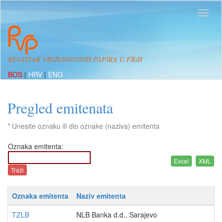
REGISTAR VRIJEDNOSNIH PAPIRA U FBiH
BOS
|
HRV
|
ENG
Pregled emitenata
* Unesite oznaku ili dio oznake (naziva) emitenta
Oznaka emitenta:
Oznaka emitenta
Naziv emitenta
TZLB
NLB Banka d.d., Sarajevo