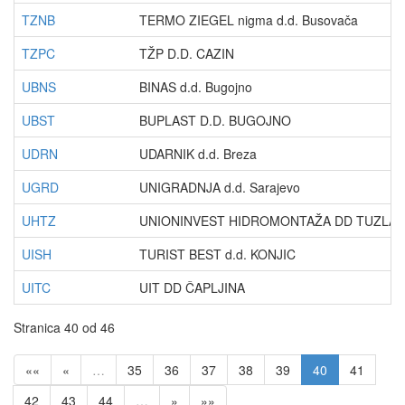
TZNB
TERMO ZIEGEL nigma d.d. Busovača
TZPC
TŽP D.D. CAZIN
UBNS
BINAS d.d. Bugojno
UBST
BUPLAST D.D. BUGOJNO
UDRN
UDARNIK d.d. Breza
UGRD
UNIGRADNJA d.d. Sarajevo
UHTZ
UNIONINVEST HIDROMONTAŽA DD TUZLA
UISH
TURIST BEST d.d. KONJIC
UITC
UIT DD ČAPLJINA
Stranica 40 od 46
««
«
…
35
36
37
38
39
40
41
42
43
44
…
»
»»