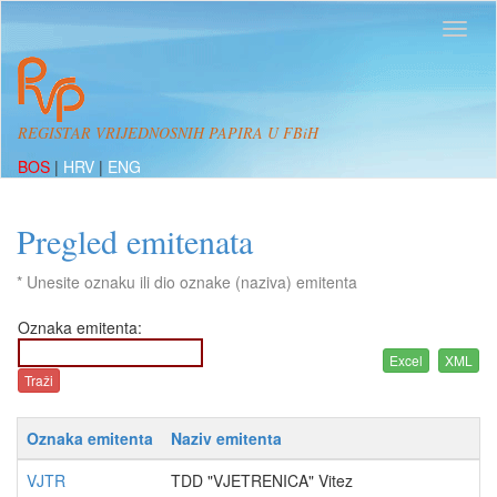
REGISTAR VRIJEDNOSNIH PAPIRA U FBiH
BOS
|
HRV
|
ENG
Pregled emitenata
* Unesite oznaku ili dio oznake (naziva) emitenta
Oznaka emitenta:
Oznaka emitenta
Naziv emitenta
VJTR
TDD "VJETRENICA" Vitez