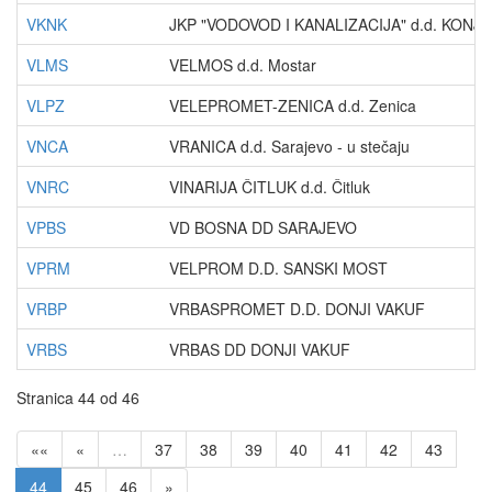
VKNK
JKP "VODOVOD I KANALIZACIJA" d.d. KONJI
VLMS
VELMOS d.d. Mostar
VLPZ
VELEPROMET-ZENICA d.d. Zenica
VNCA
VRANICA d.d. Sarajevo - u stečaju
VNRC
VINARIJA ČITLUK d.d. Čitluk
VPBS
VD BOSNA DD SARAJEVO
VPRM
VELPROM D.D. SANSKI MOST
VRBP
VRBASPROMET D.D. DONJI VAKUF
VRBS
VRBAS DD DONJI VAKUF
Stranica 44 od 46
««
«
…
37
38
39
40
41
42
43
44
45
46
»