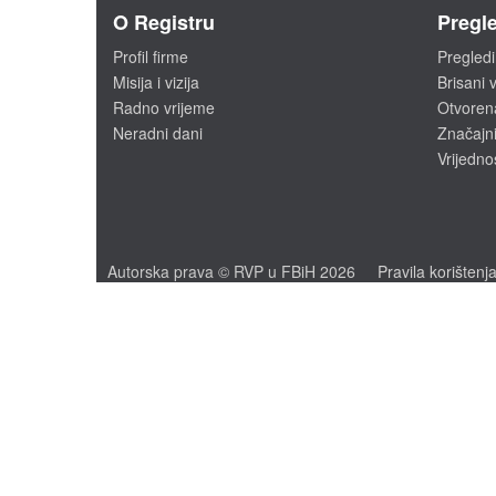
O Registru
Pregle
Profil firme
Pregledi
Misija i vizija
Brisani v
Radno vrijeme
Otvoren
Neradni dani
Značajni
Vrijedno
Autorska prava © RVP u FBiH 2026
Pravila korištenj