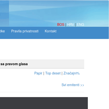
BOS
|
HRV
|
ENG
tike
a sa pravom glasa
Papir
|
Top deset
|
Značajni%
Svi emitenti >>