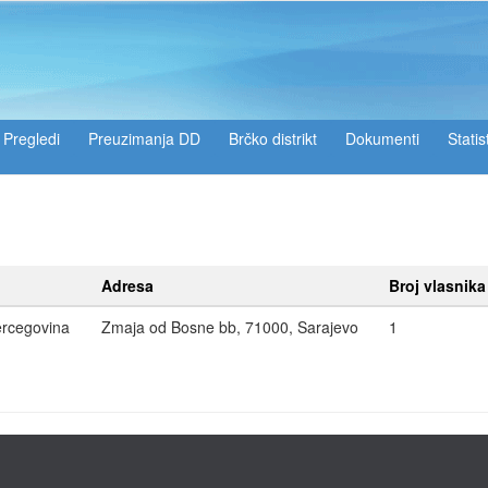
Pregledi
Preuzimanja DD
Brčko distrikt
Dokumenti
Statis
Adresa
Broj vlasnik
ercegovina
Zmaja od Bosne bb, 71000, Sarajevo
1