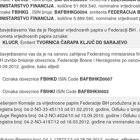
INISTARSTVO FINANCIJA
, količine 51.969.540, nominalne vrijednos
znake
FBIHKG
, ISIN broja:
BAFBIHKG0004
, emitenta
FEDERACIJA 
INISTARSTVO FINANCIJA
, količine 5.889.580, nominalne vrijednost
bavještavamo Vas da je Registar vrijednosnih papira u Federaciji BiH ,
rometa vrijednosnih papira oznake:
KLUCR
, Emitent
TVORNICA ČARAPA KLJUČ DD SARAJEVO
bavještavamo vas da je na osnovu zahtjeva Federalnog ministarstva fina
iH izvršio brisanje obveznica, Federacije Bosne i Hercegovine po osno
0.09.2012. godine, kako slijedi:
Oznaka obveznice
FBIHKD
ISIN Code
BAFBIHKD0007
Oznaka obveznice
FBIHKI
ISIN Code
BAFBIHKI0002
ješenjem Komisije za vrijednosne papire Federacije BiH produžena je
egistra broj: 04-2-NO-33-451/10 od 01.02.2010. godine, Odluku o i
sluge Registra broj: 04-2-NO-4024/10 od 13.09.2010. godine i Odluk
egistra broj: 04-2-NO-4197/12 od 16.03.2012. godine na vremensko ra
dlukom Registra broj: 04-1-13973/12 od 28.09.2012. godine „eBrokers „ 