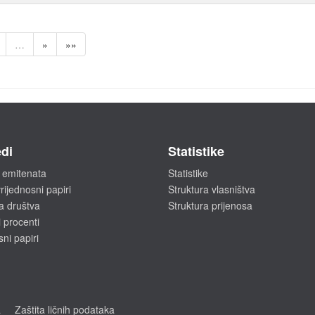
…
»
»»
di
Statistike
 emitenata
Statistike
rijednosni papiri
Struktura vlasništva
a društva
Struktura prijenosa
 procenti
sni papiri
a
Zaštita ličnih podataka