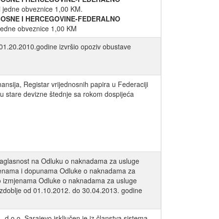
ti jedne obveznice 1,00 KM.
BOSNE I HERCEGOVINE-FEDERALNO
i jedne obveznice 1,00 KM
 01.20.2010.godine izvršio opoziv obustave
nsija, Registar vrijednosnih papira u Federaciji
vu stare devizne štednje sa rokom dospijeća
 saglasnost na Odluku o naknadama za usluge
zmjenama i dopunama Odluke o naknadama za
u o izmjenama Odluke o naknadama za usluge
zdoblje od 01.10.2012. do 30.04.2013. godine
d.o.o. Sarajevo isključen je iz članstva sistema