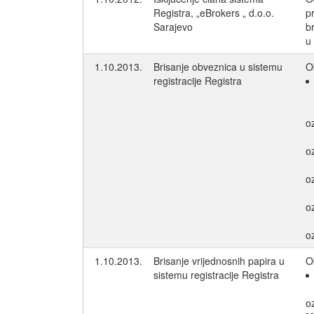
Registra, „eBrokers „ d.o.o.
p
Sarajevo
b
u
1.10.2013.
Brisanje obveznica u sistemu
O
registracije Registra
o
o
o
o
o
1.10.2013.
Brisanje vrijednosnih papira u
O
sistemu registracije Registra
o