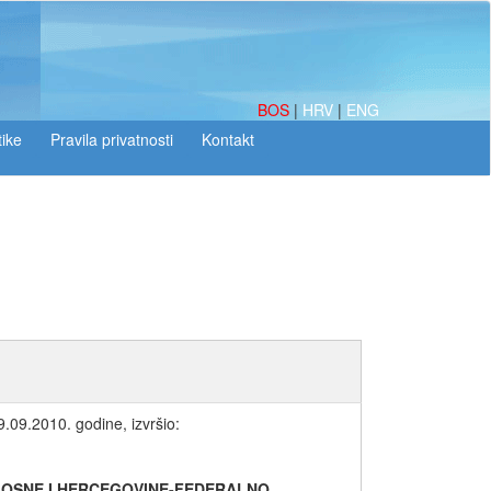
BOS
|
HRV
|
ENG
tike
.09.2010. godine, izvršio:
BOSNE I HERCEGOVINE-FEDERALNO