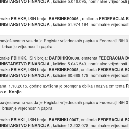
INISTARSTVO FINANCIJA
, količine 5.046.095, nominalne vrijednosti
znake
FBIHKE
, ISIN broja:
BAFBIHKE0006
, emitenta
FEDERACIJA 
INISTARSTVO FINANCIJA
, količine 51.974.194, nominalne vrijednost
bavještavamo vas da je Registar vrijednosnih papira u Federaciji BiH 01
brisanje vrijednosnih papira :
znake
FBIHKK
, ISIN broja:
BAFBIHKK0008
, emitenta
FEDERACIJA B
INISTARSTVO FINANCIJA
, količine 5.046.549, nominalne vrijednosti
znake
FBIHKF
, ISIN broja:
BAFBIHKF0005
, emitenta
FEDERACIJA B
INISTARSTVO FINANCIJA
, količine 60.689.179, nominalne vrijednost
ana, 1.10.2015. godine izvršena je promjena oblika i naziva emitenta
R
.o.o. Konjic
.
bavještavamo vas da je Registar vrijednosnih papira u Federaciji BiH 01
brisanje vrijednosnih papira:
znake
FBIHKL
, ISIN broja:
BAFBIHKL0007
, emitenta
FEDERACIJA B
INISTARSTVO FINANCIJA
, količine 12.202.078, nominalne vrijednost