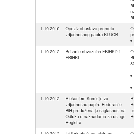
M
o
M
1.10.2010.
Opoziv obustave prometa
O
vrijednosnog papira KLUCR
p
1.10.2012.
Brisanje obveznica FBIHKD i
O
FBIHKI
B
3
1.10.2012.
Rješenjem Komisije za
R
vrijednosne papire Federacije
R
BiH produžena je saglasnost na
u
Odluku o naknadama za usluge
R
Registra
1.10.2012.
Isključenje člana sistema
O