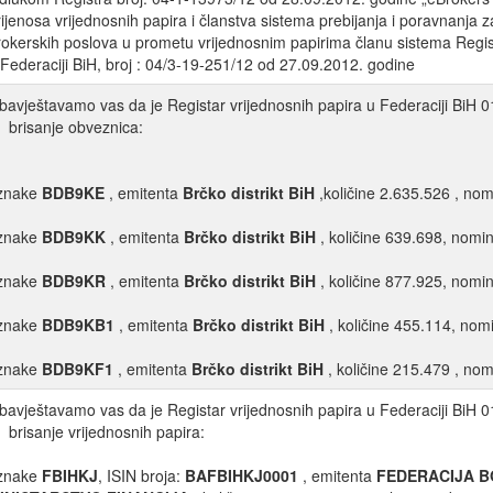
rijenosa vrijednosnih papira i članstva sistema prebijanja i poravnanja 
rokerskih poslova u prometu vrijednosnim papirima članu sistema Regis
 Federaciji BiH, broj : 04/3-19-251/12 od 27.09.2012. godine
bavještavamo vas da je Registar vrijednosnih papira u Federaciji BiH 01
brisanje obveznica:
znake
BDB9KE
, emitenta
Brčko distrikt BiH
,količine 2.635.526 , no
znake
BDB9KK
, emitenta
Brčko distrikt BiH
, količine 639.698, nomin
znake
BDB9KR
, emitenta
Brčko distrikt BiH
, količine 877.925, nomin
znake
BDB9KB1
, emitenta
Brčko distrikt BiH
, količine 455.114, nom
znake
BDB9KF1
, emitenta
Brčko distrikt BiH
, količine 215.479 , nom
bavještavamo vas da je Registar vrijednosnih papira u Federaciji BiH 01
brisanje vrijednosnih papira:
znake
FBIHKJ
, ISIN broja:
BAFBIHKJ0001
, emitenta
FEDERACIJA B