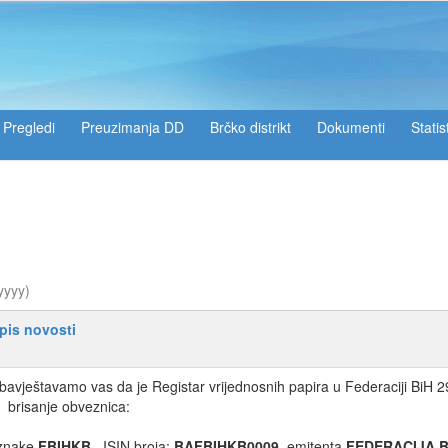
Pregledi
Preuzimanja DD
Brčko distrikt
Dokumenti
Statis
yyyy)
pis novosti
bavještavamo vas da je Registar vrijednosnih papira u Federaciji BiH 29
brisanje obveznica:
znake
FBIHKB
, ISIN broja:
BAFBIHKB0009
, emitenta
FEDERACIJA 