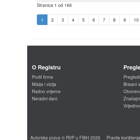
Stranica 1 od 166
1
2
3
4
5
6
7
8
9
10
O Registru
Pregle
Profil firme
Pregledi
Misija i vizija
Brisani v
Radno vrijeme
Otvoren
Neradni dani
Značajni
Vrijedno
Autorska prava © RVP u FBiH 2026
Pravila korištenj