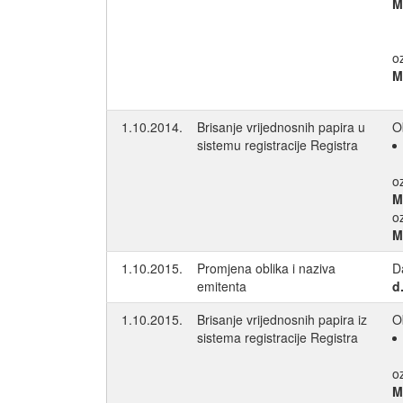
M
o
M
1.10.2014.
Brisanje vrijednosnih papira u
O
sistemu registracije Registra
o
M
o
M
1.10.2015.
Promjena oblika i naziva
D
emitenta
d
1.10.2015.
Brisanje vrijednosnih papira iz
O
sistema registracije Registra
o
M