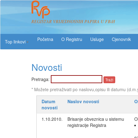
REGISTAR VRIJEDNOSNIH PAPIRA U FBiH
O Registru
Usluge
Top linkovi
Novosti
Pretraga:
* Možete pretraživati po naslovu,opisu ili datumu (d.m.
Datum
Naslov novosti
O
novosti
1.10.2010.
Brisanje obveznica u sistemu
O
registracije Registra
o