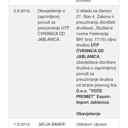
podatke.
2.8.2016.
Obavještenje o
U skladu sa članom
zaprimljenoj
27. Stav 4. Zakona o
ponudi za
preuzimanju dioničkih
preuzimanje UTP
društava( „Službene
ČVRSNICA DD
novine Federacije
JABLANICA
BiH“ broj: 77/15) ciljno
društvo
UTP
ČVRSNICA DD
JABLANICA
,
obavještava dioničare
društva o zaprimljenoj
ponudi za
preuzimanje društva
od strane pravnog lica
D.o.o. "VOĆE
PROMET" Export-
Import Jablanica
.
Obavješenje
1.8.2016.
„MOJA BANKA“
Odlukom Uprave