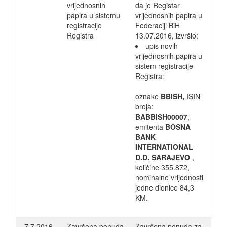
vrijednosnih
da je Registar
papira u sistemu
vrijednosnih papira u
registracije
Federaciji BiH
Registra
13.07.2016, izvršio:
upis novih
vrijednosnih papira u
sistem registracije
Registra:
oznake
BBISH,
ISIN
broja:
BABBISH00007
,
emitenta
BOSNA
BANK
INTERNATIONAL
D.D. SARAJEVO
,
količine 355.872,
nominalne vrijednosti
jedne dionice 84,3
KM.
7.7.2016.
Završena ponuda
Završena ponuda za