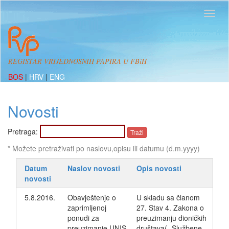
REGISTAR VRIJEDNOSNIH PAPIRA U FBiH
BOS
|
HRV
|
ENG
Novosti
Pretraga:
* Možete pretraživati po naslovu,opisu ili datumu (d.m.yyyy)
Datum
Naslov novosti
Opis novosti
novosti
5.8.2016.
Obavještenje o
U skladu sa članom
zaprimljenoj
27. Stav 4. Zakona o
ponudi za
preuzimanju dioničkih
preuzimanje UNIS
društava( „Službene