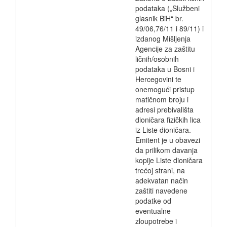
podataka („Službeni
glasnik BiH“ br.
49/06,76/11 i 89/11) i
izdanog Mišljenja
Agencije za zaštitu
ličnih/osobnih
podataka u Bosni i
Hercegovini te
onemogući pristup
matičnom broju i
adresi prebivališta
dioničara fizičkih lica
iz Liste dioničara.
Emitent je u obavezi
da prilikom davanja
kopije Liste dioničara
trećoj strani, na
adekvatan način
zaštiti navedene
podatke od
eventualne
zloupotrebe i