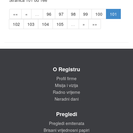
Stranica 101 od 166
««
«
…
96
97
98
99
100
101
102
103
104
105
…
»
»»
O Registru
Profil firme
Misija i vizija
Radno vrijeme
Neradni dani
Pregledi
Pregledi emitenata
Brisani vrijednosni papiri