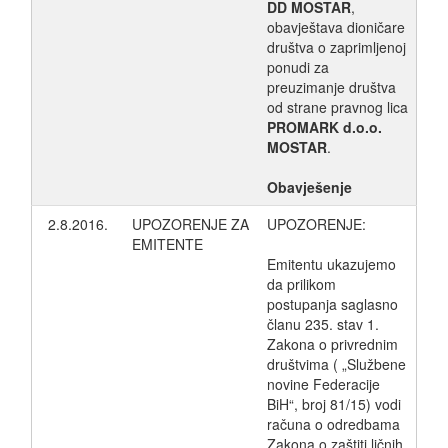
DD MOSTAR
,
obavještava dioničare
društva o zaprimljenoj
ponudi za
preuzimanje društva
od strane pravnog lica
PROMARK d.o.o.
MOSTAR
.
Obavješenje
2.8.2016.
UPOZORENJE ZA
UPOZORENJE:
EMITENTE
Emitentu ukazujemo
da prilikom
postupanja saglasno
članu 235. stav 1.
Zakona o privrednim
društvima ( „Službene
novine Federacije
BiH“, broj 81/15) vodi
računa o odredbama
Zakona o zaštiti ličnih