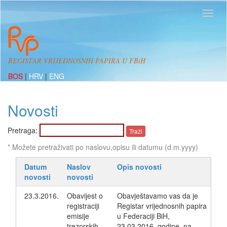
REGISTAR VRIJEDNOSNIH PAPIRA U FBiH
BOS
|
HRV
|
ENG
Novosti
Pretraga:
* Možete pretraživati po naslovu,opisu ili datumu (d.m.yyyy)
Datum
Naslov
Opis novosti
novosti
novosti
23.3.2016.
Obavijest o
Obavještavamo vas da je
registraciji
Registar vrijednosnih papira
emisije
u Federaciji BiH,
trezorskih
23.03.2016. godine, na