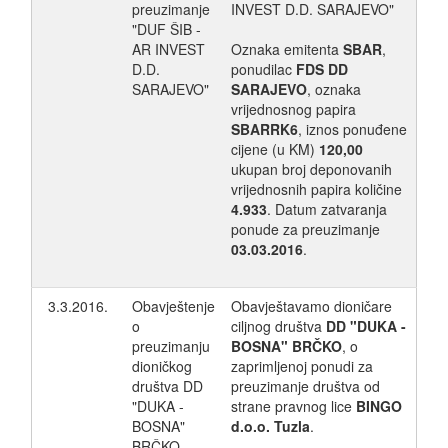
preuzimanje
INVEST D.D. SARAJEVO"
"DUF ŠIB -
AR INVEST
Oznaka emitenta
SBAR
,
D.D.
ponudilac
FDS DD
SARAJEVO"
SARAJEVO
, oznaka
vrijednosnog papira
SBARRK6
, iznos ponuđene
cijene (u KM)
120,00
ukupan broj deponovanih
vrijednosnih papira količine
4.933
. Datum zatvaranja
ponude za preuzimanje
03.03.2016
.
3.3.2016.
Obavještenje
Obavještavamo dioničare
o
ciljnog društva
DD "DUKA -
preuzimanju
BOSNA" BRČKO
, o
dioničkog
zaprimljenoj ponudi za
društva DD
preuzimanje društva od
"DUKA -
strane pravnog lice
BINGO
BOSNA"
d.o.o. Tuzla
.
BRČKO