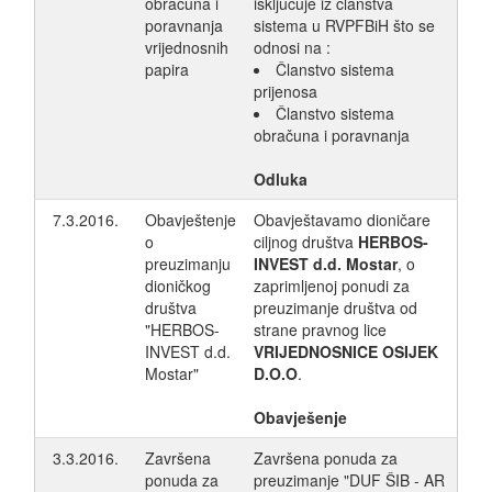
obračuna i
isključuje iz članstva
poravnanja
sistema u RVPFBiH što se
vrijednosnih
odnosi na :
papira
Članstvo sistema
prijenosa
Članstvo sistema
obračuna i poravnanja
Odluka
7.3.2016.
Obavještenje
Obavještavamo dioničare
o
ciljnog društva
HERBOS-
preuzimanju
INVEST d.d. Mostar
, o
dioničkog
zaprimljenoj ponudi za
društva
preuzimanje društva od
"HERBOS-
strane pravnog lice
INVEST d.d.
VRIJEDNOSNICE OSIJEK
Mostar"
D.O.O
.
Obavješenje
3.3.2016.
Završena
Završena ponuda za
ponuda za
preuzimanje "DUF ŠIB - AR