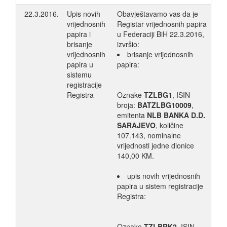
22.3.2016.
Upis novih
Obavještavamo vas da je
vrijednosnih
Registar vrijednosnih papira
papira i
u Federaciji BiH 22.3.2016,
brisanje
izvršio:
vrijednosnih
brisanje vrijednosnih
papira u
papira:
sistemu
registracije
Registra
Oznake
TZLBG1
, ISIN
broja:
BATZLBG10009
,
emitenta
NLB BANKA D.D.
SARAJEVO
, količine
107.143, nominalne
vrijednosti jedne dionice
140,00 KM.
upis novih vrijednosnih
papira u sistem registracije
Registra:
Oznake
TZLBRK2
, ISIN