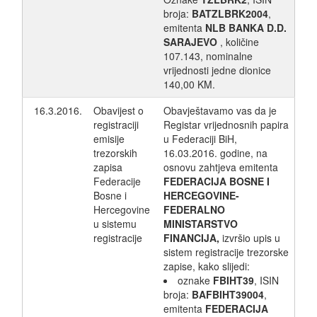
broja:
BATZLBRK2004
,
emitenta
NLB BANKA D.D.
SARAJEVO
, količine
107.143, nominalne
vrijednosti jedne dionice
140,00 KM.
16.3.2016.
Obavijest o
Obavještavamo vas da je
registraciji
Registar vrijednosnih papira
emisije
u Federaciji BiH,
trezorskih
16.03.2016. godine, na
zapisa
osnovu zahtjeva emitenta
Federacije
FEDERACIJA BOSNE I
Bosne i
HERCEGOVINE-
Hercegovine
FEDERALNO
u sistemu
MINISTARSTVO
registracije
FINANCIJA,
izvršio upis u
sistem registracije trezorske
zapise, kako slijedi:
oznake
FBIHT39
, ISIN
broja:
BAFBIHT39004
,
emitenta
FEDERACIJA