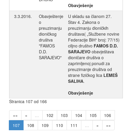
Obavješenje
3.3.2016.
Obavještenje
U skladu sa članom 27.
o
Stav 4. Zakona o
preuzimanju
preuzimanju dioničkih
dioničkog
društava( „Službene novine
društva
Federacije BiH“ broj: 77/15)
"FAMOS
ciljno društvo
FAMOS D.D.
D.D.
SARAJEVO
obavještava
SARAJEVO"
dioničare društva o
zaprimljenoj ponudi za
preuzimanje društva od
strane fizičkog lica
LEMEŠ
SALIHA
.
Obavješenje
Stranica 107 od 166
««
«
…
102
103
104
105
106
107
108
109
110
111
…
»
»»