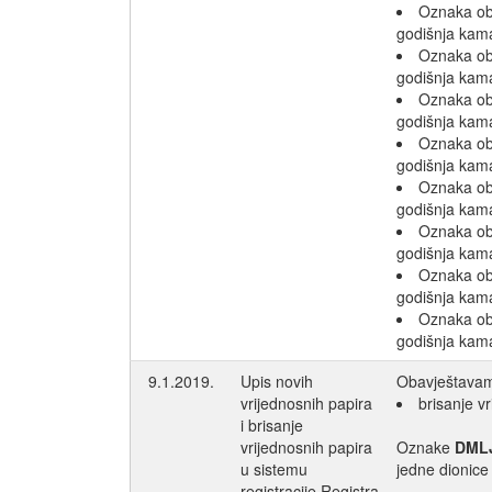
Oznaka o
godišnja kam
Oznaka o
godišnja kam
Oznaka o
godišnja kam
Oznaka o
godišnja kam
Oznaka o
godišnja kam
Oznaka o
godišnja kam
Oznaka o
godišnja kam
Oznaka o
godišnja kam
9.1.2019.
Upis novih
Obavještavamo
vrijednosnih papira
brisanje v
i brisanje
vrijednosnih papira
Oznake
DML
u sistemu
jedne dionice
registracije Registra