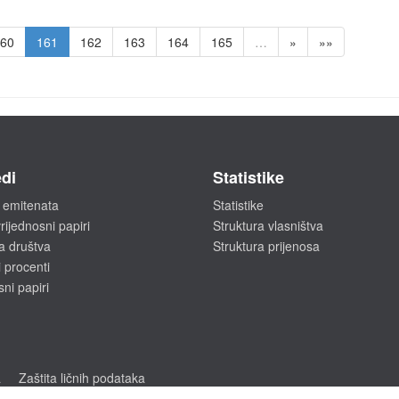
60
161
162
163
164
165
…
»
»»
di
Statistike
 emitenata
Statistike
rijednosni papiri
Struktura vlasništva
a društva
Struktura prijenosa
 procenti
sni papiri
a
Zaštita ličnih podataka