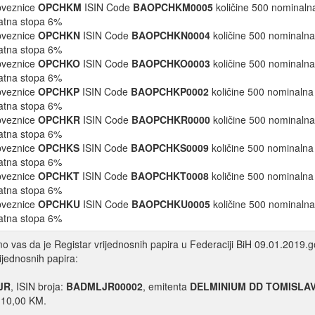
bveznice
OPCHKM
ISIN Code
BAOPCHKM0005
količine 500 nominaln
atna stopa 6%
bveznice
OPCHKN
ISIN Code
BAOPCHKN0004
količine 500 nominalna
atna stopa 6%
bveznice
OPCHKO
ISIN Code
BAOPCHKO0003
količine 500 nominalna
atna stopa 6%
bveznice
OPCHKP
ISIN Code
BAOPCHKP0002
količine 500 nominalna
atna stopa 6%
bveznice
OPCHKR
ISIN Code
BAOPCHKR0000
količine 500 nominalna
atna stopa 6%
bveznice
OPCHKS
ISIN Code
BAOPCHKS0009
količine 500 nominalna
atna stopa 6%
bveznice
OPCHKT
ISIN Code
BAOPCHKT0008
količine 500 nominalna
atna stopa 6%
bveznice
OPCHKU
ISIN Code
BAOPCHKU0005
količine 500 nominalna
atna stopa 6%
 vas da je Registar vrijednosnih papira u Federaciji BiH 09.01.2019.go
rijednosnih papira:
JR
, ISIN broja:
BADMLJR00002
, emitenta
DELMINIUM DD TOMISLA
 10,00 KM.