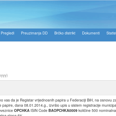
Pregledi
Preuzimanja DD
Brčko distrikt
Dokumenti
Statis
yyyy)
i
 vas da je Registar vrijednosnih papira u Federaciji BiH, na osnovu 
 papire, dana 08.01.2014.g., izvršio upis u sistem registracije municipa
bveznice
OPCHKA
ISIN Code
BAOPCHKA0009
količine 500 nominalna
atna stopa 6%