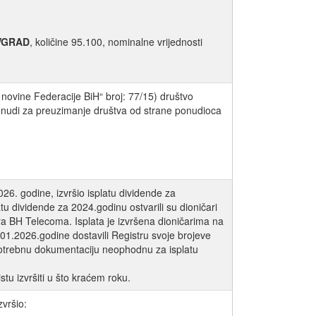
VGRAD
, količine 95.100, nominalne vrijednosti
novine Federacije BiH“ broj: 77/15) društvo
udi za preuzimanje društva od strane ponudioca
26. godine, izvršio isplatu dividende za
 dividende za 2024.godinu ostvarili su dioničari
ara BH Telecoma. Isplata je izvršena dioničarima na
7.01.2026.godine dostavili Registru svoje brojeve
e potrebnu dokumentaciju neophodnu za isplatu
tu izvršiti u što kraćem roku.
vršio: