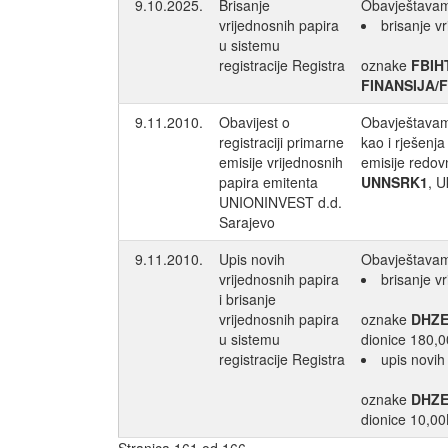
9.10.2025.
Brisanje
Obavještavamo
vrijednosnih papira
brisanje v
u sistemu
registracije Registra
oznake
FBIH
FINANSIJA/
9.11.2010.
Obavijest o
Obavještavamo
registraciji primarne
kao i rješenja
emisije vrijednosnih
emisije redov
papira emitenta
UNNSRK1
, U
UNIONINVEST d.d.
Sarajevo
9.11.2010.
Upis novih
Obavještavamo
vrijednosnih papira
brisanje v
i brisanje
vrijednosnih papira
oznake
DHZ
u sistemu
dionice 180,
registracije Registra
upis novih
oznake
DHZ
dionice 10,0