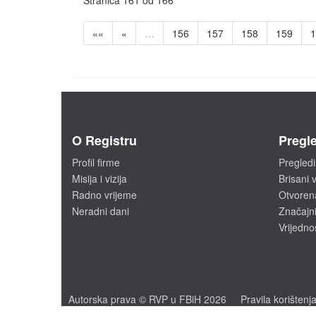
Stranica 161 od 166
««
«
…
156
157
158
159
1
O Registru
Pregle
Profil firme
Pregledi
Misija i vizija
Brisani v
Radno vrijeme
Otvoren
Neradni dani
Značajni
Vrijedno
Autorska prava © RVP u FBiH 2026
Pravila korištenj