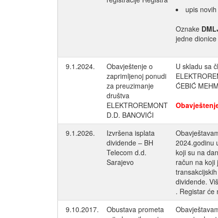
upis novih
Oznake
DML
jedne dionice
9.1.2024.
Obavještenje o
U skladu sa č
zaprimljenoj ponudi
ELEKTROREMON
za preuzimanje
ĆEBIĆ MEHM
društva
ELEKTROREMONT
Obavještenj
D.D. BANOVIĆI
9.1.2026.
Izvršena isplata
Obavještavamo
dividende – BH
2024.godinu u
Telecom d.d.
koji su na da
Sarajevo
račun na koji
transakcijski
dividende. Vi
. Registar će
9.10.2017.
Obustava prometa
Obavještavamo