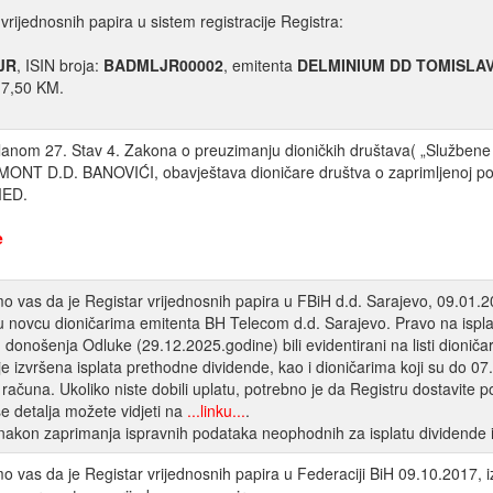
 vrijednosnih papira u sistem registracije Registra:
JR
, ISIN broja:
BADMLJR00002
, emitenta
DELMINIUM DD TOMISLA
 7,50 KM.
lanom 27. Stav 4. Zakona o preuzimanju dioničkih društava( „Službene 
T D.D. BANOVIĆI, obavještava dioničare društva o zaprimljenoj pon
ED.
e
 vas da je Registar vrijednosnih papira u FBiH d.d. Sarajevo, 09.01.20
 novcu dioničarima emitenta BH Telecom d.d. Sarajevo. Pravo na isplatu
n donošenja Odluke (29.12.2025.godine) bili evidentirani na listi dionič
 je izvršena isplata prethodne dividende, kao i dioničarima koji su do 0
h računa. Ukoliko niste dobili uplatu, potrebno je da Registru dostavit
še detalja možete vidjeti na
...linku...
.
 nakon zaprimanja ispravnih podataka neophodnih za isplatu dividende is
 vas da je Registar vrijednosnih papira u Federaciji BiH 09.10.2017, iz