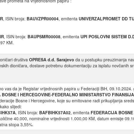
ave prometa na vrijednosnom papiru :
PR
, ISIN broja:
BAUVZPR00004
, emitenta
UNIVERZALPROMET DD T
MR
, ISIN broja:
BAUPSMR00008
, emitenta
UPI POSLOVNI SISTEM D.
0,97 KM.
ioničari društva
OPRESA d.d. Sarajevo
da u postupku preuzimanja nav
nskih dioničara, dostave potrebnu dokumentaciju za isplatu novčanih sr
 vas da je Registar vrijednosnih papira u Federaciji BiH, 09.10.2024. 
 BOSNE I HERCEGOVINE-FEDERALNO MINISTARSTVO FINANSIJA
eracije Bosne i Hercegovine, koje su emitovane radi prikupljanja sred
ako slijedi:
BIHK57A
, ISIN broja:
BAFBIHK57A02
, emitenta
FEDERACIJA BOSNE
količine 40.000, nominalne vrijednosti 1.000,00 KM, datum emisije 09.
atna stopa 3,55%.