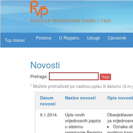
REGISTAR VRIJEDNOSNIH PAPIRA U FBiH
O Registru
Usluge
Top linkovi
Novosti
Pretraga:
* Možete pretraživati po naslovu,opisu ili datumu (d.m.
Datum
Naslov novosti
Opis novost
novosti
9.1.2014.
Upis novih
Obavještavamo
vrijednosnih papira
za vrijednosne
u sistemu
Oznaka o
registracije Registra
godišnja kam