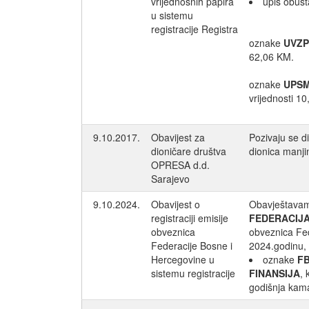
vrijednosnih papira
upis obust
u sistemu
registracije Registra
oznake
UVZ
62,06 KM.
oznake
UPS
vrijednosti 1
9.10.2017.
Obavijest za
Pozivaju se d
dioničare društva
dionica manji
OPRESA d.d.
Sarajevo
9.10.2024.
Obavijest o
Obavještavamo
registraciji emisije
FEDERACIJA
obveznica
obveznica Fed
Federacije Bosne i
2024.godinu, k
Hercegovine u
oznake
F
sistemu registracije
FINANSIJA
, 
godišnja kam