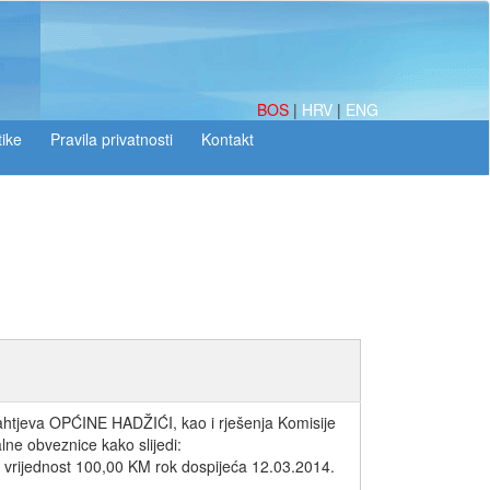
BOS
|
HRV
|
ENG
tike
zahtjeva OPĆINE HADŽIĆI, kao i rješenja Komisije
lne obveznice kako slijedi:
 vrijednost 100,00 KM rok dospijeća 12.03.2014.