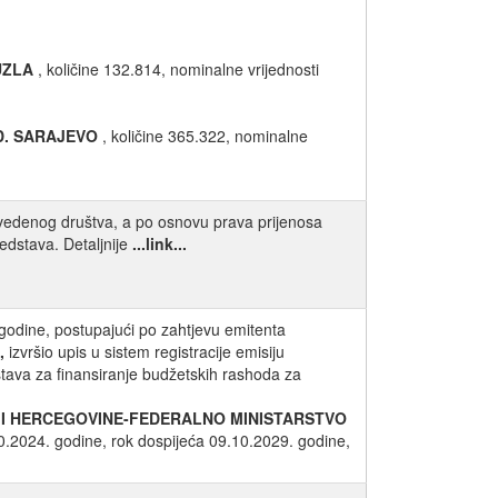
UZLA
, količine 132.814, nominalne vrijednosti
D. SARAJEVO
, količine 365.322, nominalne
edenog društva, a po osnovu prava prijenosa
edstava. Detaljnije
...link...
godine, postupajući po zahtjevu emitenta
,
izvršio upis u sistem registracije emisiju
stava za finansiranje budžetskih rashoda za
 I HERCEGOVINE-FEDERALNO MINISTARSTVO
10.2024. godine, rok dospijeća 09.10.2029. godine,