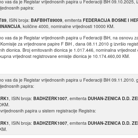
 vas da je Registar vrijednosnih papira u Federaciji BiH 09.10.2025, iz
rijednosnih papira:
T89
, ISIN broja:
BAFBIHT89009
, emitenta
FEDERACIJA BOSNE I H
FINANCIJA
, količine 4000, nominalne vrijednosti 10000 KM.
 vas da je Registar vrijednosnih papira u Federaciji BiH, na osnovu z
 Komisije za vrijednosne papire F BiH , dana 08.11.2010 g izvršio regist
nih dionica. Broj emitovanih dionica je 1.017.446, nominalna vrijednost
kupna vrijednost registrovane emisije dionica je 10.174.460,00 KM.
 vas da je Registar vrijednosnih papira u Federaciji BiH 09.11.2010. go
rijednosnih papira:
ERK1
, ISIN broja:
BADHZERK1007
, emitenta
DUHAN-ZENICA D.D. ZE
00KM.
 vrijednosnih papira u sistem registracije Registra:
ERK1
, ISIN broja:
BADHZERK1007
, emitenta
DUHAN-ZENICA D.D. ZE
0KM.