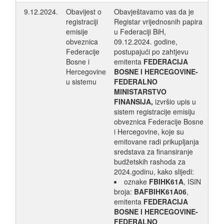
9.12.2024.
Obavijest o
Obavještavamo vas da je
registraciji
Registar vrijednosnih papira
emisije
u Federaciji BiH,
obveznica
09.12.2024. godine,
Federacije
postupajući po zahtjevu
Bosne i
emitenta
FEDERACIJA
Hercegovine
BOSNE I HERCEGOVINE-
u sistemu
FEDERALNO
MINISTARSTVO
FINANSIJA,
izvršio upis u
sistem registracije emisiju
obveznica Federacije Bosne
i Hercegovine, koje su
emitovane radi prikupljanja
sredstava za finansiranje
budžetskih rashoda za
2024.godinu, kako slijedi:
oznake
FBIHK61A
, ISIN
broja:
BAFBIHK61A06
,
emitenta
FEDERACIJA
BOSNE I HERCEGOVINE-
FEDERALNO