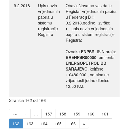
9.2.2018.
Upis novih
Obavještavamo vas da je
vrijednosnih
Registar vrijednosnih papira
papira u
u Federaciji BiH
sistemu
9.2.2018.godine, izvršio:
registracije
upis novih vrijednosnih
Registra
papira u sistem registracije
Registra:
Oznake
ENPSR
, ISIN broja:
BAENPSR00000
, emitenta
ENERGOPETROL DD
SARAJEVO
, količine
1.0480.000 , nominalne
vrijednosti jedne dionice
12,50 KM.
Stranica 162 od 166
««
«
…
157
158
159
160
161
162
163
164
165
166
»