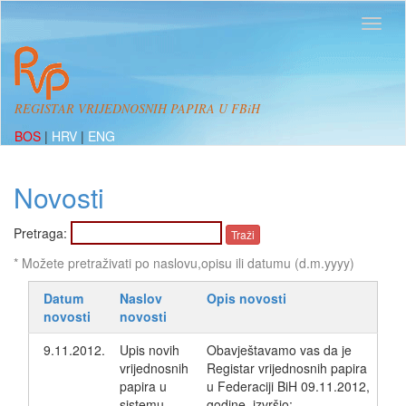
REGISTAR VRIJEDNOSNIH PAPIRA U FBiH
BOS
|
HRV
|
ENG
Novosti
Pretraga:
* Možete pretraživati po naslovu,opisu ili datumu (d.m.yyyy)
Datum
Naslov
Opis novosti
novosti
novosti
9.11.2012.
Upis novih
Obavještavamo vas da je
vrijednosnih
Registar vrijednosnih papira
papira u
u Federaciji BiH 09.11.2012,
sistemu
godine, izvršio: