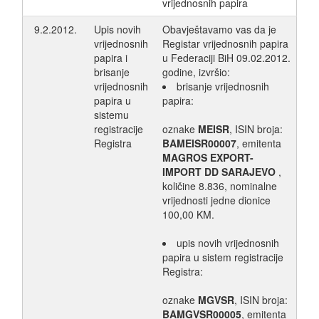
vrijednosnih papira
9.2.2012.
Upis novih
Obavještavamo vas da je
vrijednosnih
Registar vrijednosnih papira
papira i
u Federaciji BiH 09.02.2012.
brisanje
godine, izvršio:
vrijednosnih
brisanje vrijednosnih
papira u
papira:
sistemu
registracije
oznake
MEISR
, ISIN broja:
Registra
BAMEISR00007
, emitenta
MAGROS EXPORT-
IMPORT DD SARAJEVO
,
količine 8.836, nominalne
vrijednosti jedne dionice
100,00 KM.
upis novih vrijednosnih
papira u sistem registracije
Registra:
oznake
MGVSR
, ISIN broja:
BAMGVSR00005
, emitenta