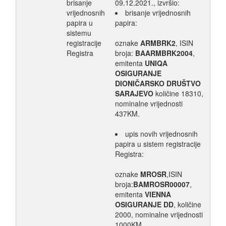
brisanje
09.12.2021., izvršio:
vrijednosnih
brisanje vrijednosnih
papira u
papira:
sistemu
registracije
oznake
ARMBRK2
, ISIN
Registra
broja:
BAARMBRK2004
,
emitenta
UNIQA
OSIGURANJE
DIONIČARSKO DRUŠTVO
SARAJEVO
količine 18310,
nominalne vrijednosti
437KM.
upis novih vrijednosnih
papira u sistem registracije
Registra:
oznake
MROSR
,ISIN
broja:
BAMROSR00007
,
emitenta
VIENNA
OSIGURANJE DD
, količine
2000, nominalne vrijednosti
1000KM.