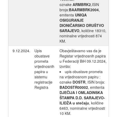
oznake
ARMBRK2
,ISIN
broja:
BAARMBRK2004
,
emitenta
UNIQA
OSIGURANJE
DIONIČARSKO DRUŠTVO
SARAJEVO
, količine 18310,
nominalne vrijednosti 874
KM.
9.12.2024.
Upis
Obavještavamo vas da je
obustave
Registar vrijednosnih papira
prometa
u Federaciji BiH 09.12.2024,
vrijednosnih
izvršio:
papira u
upis obustave prometa
sistemu
na vrijednosnom papiru :
registracije
oznake
DOSTR
, ISIN broja:
Registra
BADOSTR00002
, emitenta
DJEČIJA I OMLADINSKA
ŠTAMPA D.D. SARAJEVO-
ILIDŽA u stečaju
, količine
6463, nominalne vrijednosti
10 KM.