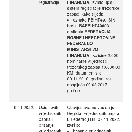
registracije
FINANCIJA,
izvršio upis u
sistem registracije trezorske
zapise, kako slijedi:
oznake
FBIHT49
, ISIN
broja:
BAFBIHT49003
,
emitenta
FEDERACIJA
BOSNE I HERCEGOVINE-
FEDERALNO
MINISTARSTVO
FINANCIJA
, količine 2.000,
nominalne vrijednosti
trezorskog zapisa 10.000,00
KM ,datum emisije
09.11.2016. godine, rok
dospijeća 09.08.2017.
godine.
9.11.2022.
Upis novih
Obavještavamo vas da je
vrijednosnih
Registar vrijednosnih papira
papira i
u Federaciji BiH 07.11.2022,
brisanje
izvršio:
vrijednosnih
brisanje vrijednosnih