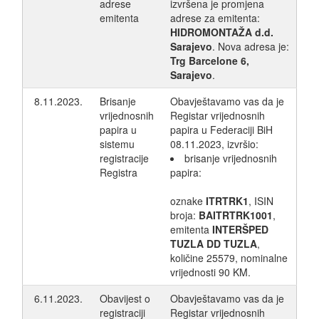
adrese
izvršena je promjena
emitenta
adrese za emitenta:
HIDROMONTAŽA d.d.
Sarajevo
. Nova adresa je:
Trg Barcelone 6,
Sarajevo
.
8.11.2023.
Brisanje
Obavještavamo vas da je
vrijednosnih
Registar vrijednosnih
papira u
papira u Federaciji BiH
sistemu
08.11.2023, izvršio:
registracije
brisanje vrijednosnih
Registra
papira:
oznake
ITRTRK1
, ISIN
broja:
BAITRTRK1001
,
emitenta
INTERŠPED
TUZLA DD TUZLA
,
količine 25579, nominalne
vrijednosti 90 KM.
6.11.2023.
Obavijest o
Obavještavamo vas da je
registraciji
Registar vrijednosnih