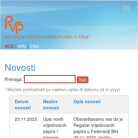
REGISTAR VRIJEDNOSNIH PAPIRA U FBiH
BOS
|
HRV
|
ENG
Novosti
Pretraga:
* Možete pretraživati po naslovu,opisu ili datumu (d.m.yyyy)
Datum
Naslov
Opis novosti
novosti
novosti
23.11.2023.
Upis novih
Obavještavamo vas da je
vrijednosnih
Registar vrijednosnih
papira i
papira u Federaciji BiH
brisanje
23.11.2023, izvršio: