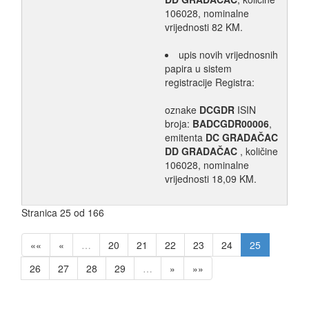
106028, nominalne
vrijednosti 82 KM.
upis novih vrijednosnih
papira u sistem
registracije Registra:
oznake
DCGDR
ISIN
broja:
BADCGDR00006
,
emitenta
DC GRADAČAC
DD GRADAČAC
, količine
106028, nominalne
vrijednosti 18,09 KM.
Stranica 25 od 166
««
«
…
20
21
22
23
24
25
26
27
28
29
…
»
»»