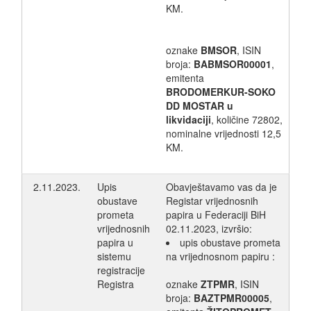
KM.
oznake
BMSOR
, ISIN
broja:
BABMSOR00001
,
emitenta
BRODOMERKUR-SOKO
DD MOSTAR u
likvidaciji
, količine 72802,
nominalne vrijednosti 12,5
KM.
2.11.2023.
Upis
Obavještavamo vas da je
obustave
Registar vrijednosnih
prometa
papira u Federaciji BiH
vrijednosnih
02.11.2023, izvršio:
papira u
upis obustave prometa
sistemu
na vrijednosnom papiru :
registracije
Registra
oznake
ZTPMR
, ISIN
broja:
BAZTPMR00005
,