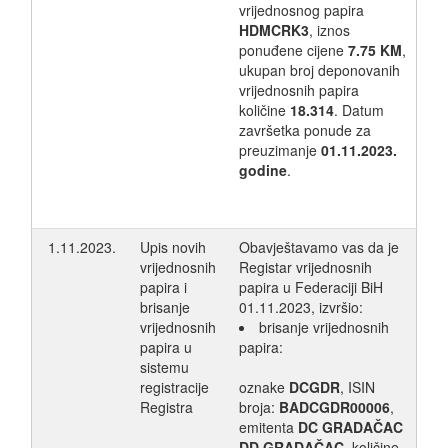
vrijednosnog papira
HDMCRK3
, iznos
ponuđene cijene
7.75 KM
,
ukupan broj deponovanih
vrijednosnih papira
količine
18.314
. Datum
završetka ponude za
preuzimanje
01.11.2023.
godine
.
1.11.2023.
Upis novih
Obavještavamo vas da je
vrijednosnih
Registar vrijednosnih
papira i
papira u Federaciji BiH
brisanje
01.11.2023, izvršio:
vrijednosnih
brisanje vrijednosnih
papira u
papira:
sistemu
registracije
oznake
DCGDR
, ISIN
Registra
broja:
BADCGDR00006
,
emitenta
DC GRADAČAC
DD GRADAČAC
, količine