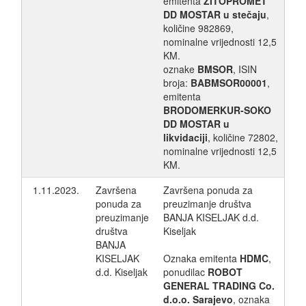
emitenta
ŽITOPROMET
DD MOSTAR u stečaju
,
količine 982869,
nominalne vrijednosti 12,5
KM.
oznake
BMSOR
, ISIN
broja:
BABMSOR00001
,
emitenta
BRODOMERKUR-SOKO
DD MOSTAR u
likvidaciji
, količine 72802,
nominalne vrijednosti 12,5
KM.
1.11.2023.
Završena
Završena ponuda za
ponuda za
preuzimanje društva
preuzimanje
BANJA KISELJAK d.d.
društva
Kiseljak
BANJA
KISELJAK
Oznaka emitenta
HDMC
,
d.d. Kiseljak
ponudilac
ROBOT
GENERAL TRADING Co.
d.o.o. Sarajevo
, oznaka