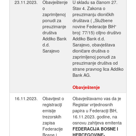
23.11.2023.
Obavještenje
U skladu sa članom 27.
o
Stav 4. Zakona o
zaprimljenoj
preuzimanju dioničkih
ponudi za
društava ( „Službene
preuzimanje
novine Federacije BiH“
društva
broj: 77/15) ciljno društvo
Addiko Bank
Addiko Bank d.d.
d.d.
Sarajevo, obavještava
Sarajevo
dioničare društva o
zaprimljenoj ponudi za
preuzimanje društva od
strane pravnog lica Addiko
Bank AG.
Obavještenje
16.11.2023.
Obavijest o
Obavještavamo vas da je
registraciji
Registar vrijednosnih
emisije
papira u Federaciji BiH,
trezorskih
16.11.2023. godine, na
zapisa
osnovu zahtjeva emitenta
Federacije
FEDERACIJA BOSNE I
Bosne i
HERCEGOVINE-