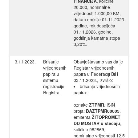
FINANCIJA
, količine
20.000, nominalne
vrijednosti 1.000,00 KM,
datum emisije 01.11.2023.
godine, rok dospijeća
01.11.2026. godine,
godišnja kamatna stopa
3,20%.
3.11.2023.
Brisanje
Obavještavamo vas da je
vrijednosnih
Registar vrijednosnih
papira u
papira u Federaciji BiH
sistemu
03.11.2023., izvršio:
registracije
brisanje vrijednosnih
Registra
papira:
oznake
ZTPMR
, ISIN
broja:
BAZTPMR00005
,
emitenta
ŽITOPROMET
DD MOSTAR u stečaju
,
količine 982869,
nominalne vrijednosti 12,5