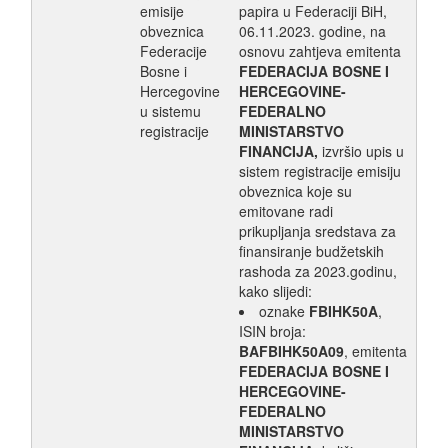
emisije
papira u Federaciji BiH,
obveznica
06.11.2023. godine, na
Federacije
osnovu zahtjeva emitenta
Bosne i
FEDERACIJA BOSNE I
Hercegovine
HERCEGOVINE-
u sistemu
FEDERALNO
registracije
MINISTARSTVO
FINANCIJA,
izvršio upis u
sistem registracije emisiju
obveznica koje su
emitovane radi
prikupljanja sredstava za
finansiranje budžetskih
rashoda za 2023.godinu,
kako slijedi:
oznake
FBIHK50A
,
ISIN broja:
BAFBIHK50A09
, emitenta
FEDERACIJA BOSNE I
HERCEGOVINE-
FEDERALNO
MINISTARSTVO