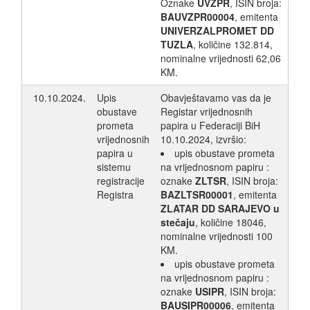
Oznake
UVZPR
, ISIN broja:
BAUVZPR00004
, emitenta
UNIVERZALPROMET DD
TUZLA
, količine 132.814,
nominalne vrijednosti 62,06
KM.
10.10.2024.
Upis
Obavještavamo vas da je
obustave
Registar vrijednosnih
prometa
papira u Federaciji BiH
vrijednosnih
10.10.2024, izvršio:
papira u
upis obustave prometa
sistemu
na vrijednosnom papiru :
registracije
oznake
ZLTSR
, ISIN broja:
Registra
BAZLTSR00001
, emitenta
ZLATAR DD SARAJEVO u
stečaju
, količine 18046,
nominalne vrijednosti 100
KM.
upis obustave prometa
na vrijednosnom papiru :
oznake
USIPR
, ISIN broja:
BAUSIPR00006
, emitenta