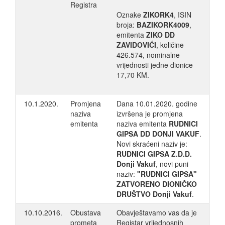
Registra
Oznake
ZIKORK4
, ISIN
broja:
BAZIKORK4009
,
emitenta
ZIKO DD
ZAVIDOVIĆI
, količine
426.574, nominalne
vrijednosti jedne dionice
17,70 KM.
10.1.2020.
Promjena
Dana 10.01.2020. godine
naziva
izvršena je promjena
emitenta
naziva emitenta
RUDNICI
GIPSA DD DONJI VAKUF
.
Novi skraćeni naziv je:
RUDNICI GIPSA Z.D.D.
Donji Vakuf
, novi puni
naziv:
"RUDNICI GIPSA"
ZATVORENO DIONIČKO
DRUŠTVO Donji Vakuf
.
10.10.2016.
Obustava
Obavještavamo vas da je
prometa
Registar vrijednosnih