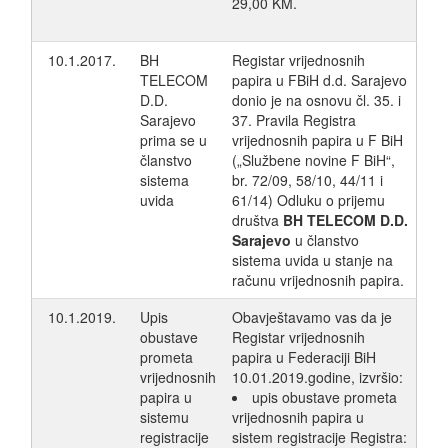
29,00 KM.
10.1.2017.
BH
Registar vrijednosnih
TELECOM
papira u FBiH d.d. Sarajevo
D.D.
donio je na osnovu čl. 35. i
Sarajevo
37. Pravila Registra
prima se u
vrijednosnih papira u F BiH
članstvo
(„Službene novine F BiH“,
sistema
br. 72/09, 58/10, 44/11 i
uvida
61/14) Odluku o prijemu
društva
BH TELECOM D.D.
Sarajevo
u članstvo
sistema uvida u stanje na
računu vrijednosnih papira.
10.1.2019.
Upis
Obavještavamo vas da je
obustave
Registar vrijednosnih
prometa
papira u Federaciji BiH
vrijednosnih
10.01.2019.godine, izvršio:
papira u
upis obustave prometa
sistemu
vrijednosnih papira u
registracije
sistem registracije Registra: