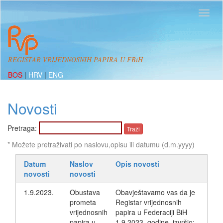
REGISTAR VRIJEDNOSNIH PAPIRA U FBiH
BOS
|
HRV
|
ENG
Novosti
Pretraga:
* Možete pretraživati po naslovu,opisu ili datumu (d.m.yyyy)
Datum
Naslov
Opis novosti
novosti
novosti
1.9.2023.
Obustava
Obavještavamo vas da je
prometa
Registar vrijednosnih
vrijednosnih
papira u Federaciji BiH
papira u
1.9.2023. godine, izvršio: