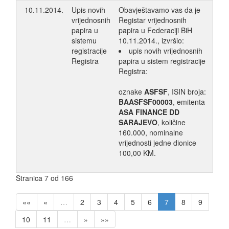
10.11.2014.
Upis novih
Obavještavamo vas da je
vrijednosnih
Registar vrijednosnih
papira u
papira u Federaciji BiH
sistemu
10.11.2014., izvršio:
registracije
upis novih vrijednosnih
Registra
papira u sistem registracije
Registra:
oznake
ASFSF
, ISIN broja:
BAASFSF00003
, emitenta
ASA FINANCE DD
SARAJEVO
, količine
160.000, nominalne
vrijednosti jedne dionice
100,00 KM.
Stranica 7 od 166
««
«
…
2
3
4
5
6
7
8
9
10
11
…
»
»»