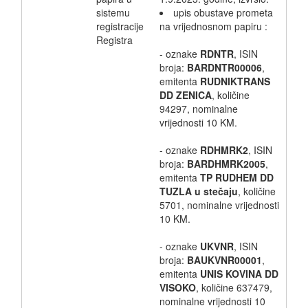
sistemu
upis obustave prometa
registracije
na vrijednosnom papiru :
Registra
- oznake
RDNTR
, ISIN
broja:
BARDNTR00006
,
emitenta
RUDNIKTRANS
DD ZENICA
, količine
94297, nominalne
vrijednosti 10 KM.
- oznake
RDHMRK2
, ISIN
broja:
BARDHMRK2005
,
emitenta
TP RUDHEM DD
TUZLA u stečaju
, količine
5701, nominalne vrijednosti
10 KM.
- oznake
UKVNR
, ISIN
broja:
BAUKVNR00001
,
emitenta
UNIS KOVINA DD
VISOKO
, količine 637479,
nominalne vrijednosti 10