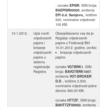
- oznake
EPISR
, ISIN broja:
BAEPISR00000
, emitenta
EPI d.d. Sarajevo,
, količine
500, nominalne vrijednosti
100 KM.
10.1.2012.
Upis novih
Obavještavamo vas da je
vrijednosnih
Registar vrijednosnih
papira i
papira u Federaciji BiH
brisanje
10.01.2012. godine, izvršio:
vrijednosnih
brisanje vrijednosnih
papira u
papira:
sistemu
registracije
oznake
VGTBRK1
, ISIN
Registra
broja:
BAVGTBRK1007
,
emitenta
VGT-BROKER
D.D.
, količine 2.500,
nominalne vrijednosti jedne
dionice 360,00 KM.
oznake
HTTZF
, ISIN broja:
BAHTTZF00002
, emitenta