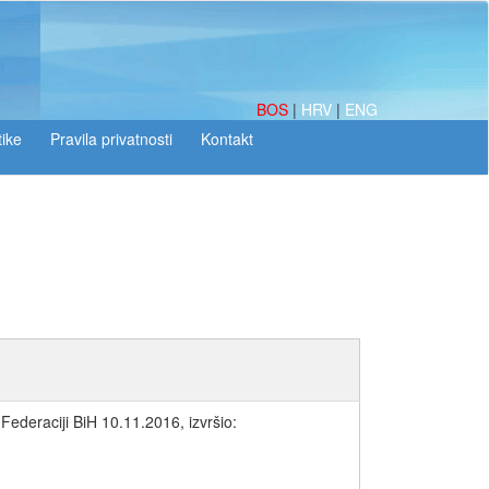
BOS
|
HRV
|
ENG
tike
Federaciji BiH 10.11.2016, izvršio: