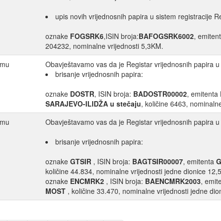
upis novih vrijednosnih papira u sistem registracije R
oznake
FOGSRK6
,ISIN broja:
BAFOGSRK6002
, emiten
204232, nominalne vrijednosti 5,3KM.
temu
Obavještavamo vas da je Registar vrijednosnih papira u 
brisanje vrijednosnih papira:
oznake
DOSTR
, ISIN broja:
BADOSTR00002
, emitenta
SARAJEVO-ILIDŽA u stečaju
, količine 6463, nominaln
temu
Obavještavamo vas da je Registar vrijednosnih papira u 
brisanje vrijednosnih papira:
oznake
GTSIR
, ISIN broja:
BAGTSIR00007
, emitenta
G
količine 44.834, nominalne vrijednosti jedne dionice 12,
oznake
ENCMRK2
, ISIN broja:
BAENCMRK2003
, emit
MOST
, količine 33.470, nominalne vrijednosti jedne di