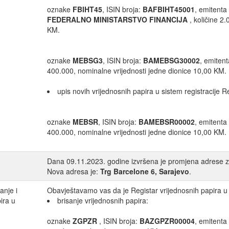
oznake
FBIHT45
, ISIN broja:
BAFBIHT45001
, emitenta
FEDERALNO MINISTARSTVO FINANCIJA
, količine 2
KM.
oznake
MEBSG3
, ISIN broja:
BAMEBSG30002
, emiten
400.000, nominalne vrijednosti jedne dionice 10,00 KM.
upis novih vrijednosnih papira u sistem registracije R
oznake
MEBSR
, ISIN broja:
BAMEBSR00002
, emitenta
400.000, nominalne vrijednosti jedne dionice 10,00 KM.
Dana 09.11.2023. godine izvršena je promjena adrese 
Nova adresa je:
Trg Barcelone 6, Sarajevo
.
anje i
Obavještavamo vas da je Registar vrijednosnih papira u 
ira u
brisanje vrijednosnih papira:
oznake
ZGPZR
, ISIN broja:
BAZGPZR00004
, emitenta