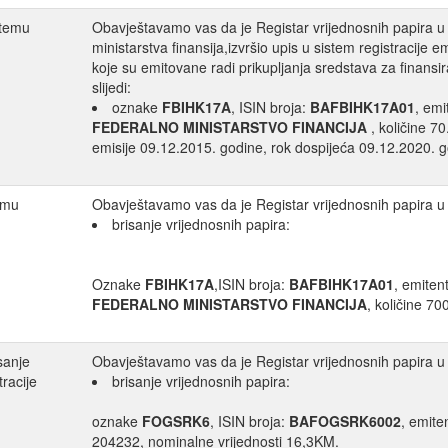
stemu
Obavještavamo vas da je Registar vrijednosnih papira u
ministarstva finansija,izvršio upis u sistem registracije
koje su emitovane radi prikupljanja sredstava za finans
slijedi:
oznake
FBIHK17A
, ISIN broja:
BAFBIHK17A01
, em
FEDERALNO MINISTARSTVO FINANCIJA
, količine 7
emisije 09.12.2015. godine, rok dospijeća 09.12.2020. 
temu
Obavještavamo vas da je Registar vrijednosnih papira u 
brisanje vrijednosnih papira:
Oznake
FBIHK17A
,ISIN broja:
BAFBIHK17A01
, emiten
FEDERALNO MINISTARSTVO FINANCIJA
, količine 7
sanje
Obavještavamo vas da je Registar vrijednosnih papira u F
tracije
brisanje vrijednosnih papira:
oznake
FOGSRK6
, ISIN broja:
BAFOGSRK6002
, emite
204232, nominalne vrijednosti 16,3KM.