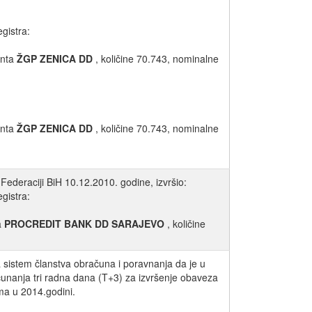
egistra:
enta
ŽGP ZENICA DD
, količine 70.743, nominalne
enta
ŽGP ZENICA DD
, količine 70.743, nominalne
Federaciji BiH 10.12.2010. godine, izvršio:
egistra:
a
PROCREDIT BANK DD SARAJEVO
, količine
a sistem članstva obračuna i poravnanja da je u
čunanja tri radna dana (T+3) za izvršenje obaveza
ma u 2014.godini.