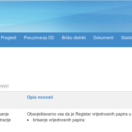
Pregledi
Preuzimanja DD
Brčko distrikt
Dokumenti
Statis
yyyy)
Opis novosti
sanje
Obavještavamo vas da je Registar vrijednosnih papira u 
tracije
brisanje vrijednosnih papira: