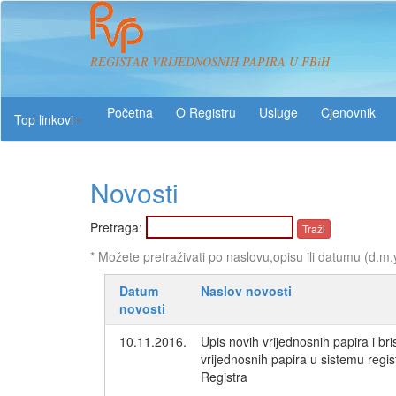
REGISTAR VRIJEDNOSNIH PAPIRA U FBiH
O Registru
Usluge
Top linkovi
Novosti
Pretraga:
* Možete pretraživati po naslovu,opisu ili datumu (d.m.
Datum
Naslov novosti
novosti
10.11.2016.
Upis novih vrijednosnih papira i bri
vrijednosnih papira u sistemu regis
Registra