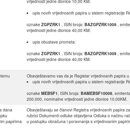
vrijednosti jedne dionice 10,00 KM.
upis novih vrijednosnih papira u sistem registracije R
oznake
ZGPZRK1
, ISIN broja:
BAZGPZRK1009
, emit
vrijednosti jedne dionice 40,00 KM.
upis obustave prometa:
oznake
ZGPZRK1
, ISIN broja:
BAZGPZRK1009
, emit
vrijednosti jedne dionice 40,00 KM.
istemu
Obavještavamo vas da je Registar vrijednosnih papira u 
upis novih vrijednosnih papira u sistem registracije R
oznake
MEBSF1
, ISIN broja:
BAMEBSF10006
, emitent
200.000, nominalne vrijednosti jedne dionice 10,00KM.
na dana
Obavještavaju se članovi Registra vrijednosnih papira z
upku
rubrici Dokumenti-odluke objavljena Odluka o načinu ra
nim papirima
u postupku obračuna i poravnanja s vrijednosnim papiri