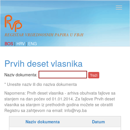
REGISTAR VRIJEDNOSNIH PAPIRA U FBiH
BOS
|
HRV
|
ENG
Prvih deset vlasnika
Naziv dokumenta:
* Unesite naziv ili dio naziva dokumenta
Napomena: Prvih deset vlasnika - arhiva obuhvata fajlove sa
stanjem na dan počev od 01.01.2014. Za fajlove Prvih deset
vlasnika sa stanjem iz prethodnih godina možete se obratiti
Registru sa zahtjevom na email: info@rvp.ba
Naziv dokumenta
Datum