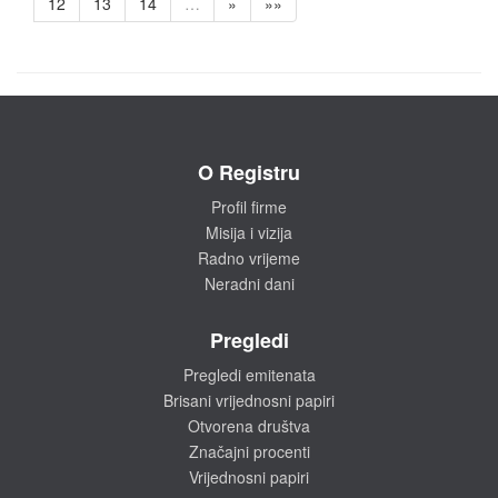
12
13
14
…
»
»»
O Registru
Profil firme
Misija i vizija
Radno vrijeme
Neradni dani
Pregledi
Pregledi emitenata
Brisani vrijednosni papiri
Otvorena društva
Značajni procenti
Vrijednosni papiri