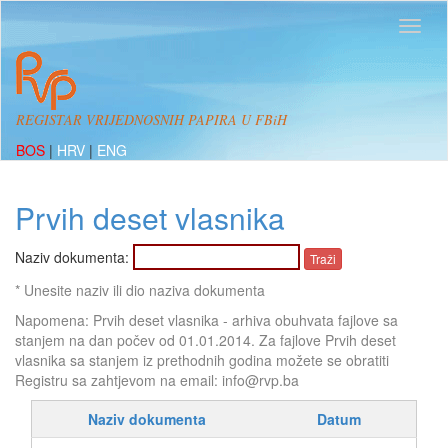
REGISTAR VRIJEDNOSNIH PAPIRA U FBiH
BOS
|
HRV
|
ENG
Prvih deset vlasnika
Naziv dokumenta:
* Unesite naziv ili dio naziva dokumenta
Napomena: Prvih deset vlasnika - arhiva obuhvata fajlove sa
stanjem na dan počev od 01.01.2014. Za fajlove Prvih deset
vlasnika sa stanjem iz prethodnih godina možete se obratiti
Registru sa zahtjevom na email: info@rvp.ba
Naziv dokumenta
Datum