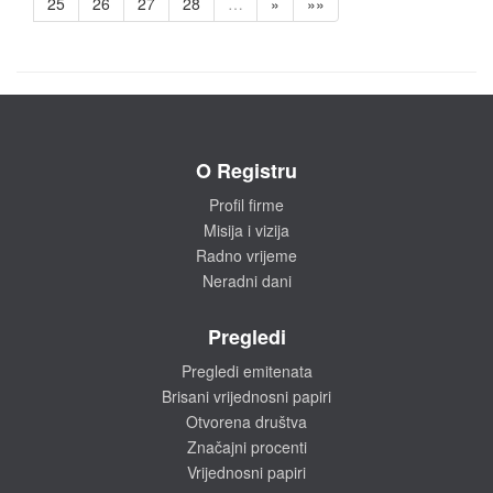
25
26
27
28
…
»
»»
O Registru
Profil firme
Misija i vizija
Radno vrijeme
Neradni dani
Pregledi
Pregledi emitenata
Brisani vrijednosni papiri
Otvorena društva
Značajni procenti
Vrijednosni papiri