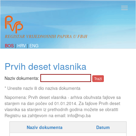
REGISTAR VRIJEDNOSNIH PAPIRA U FBiH
BOS
|
HRV
|
ENG
Prvih deset vlasnika
Naziv dokumenta:
* Unesite naziv ili dio naziva dokumenta
Napomena: Prvih deset vlasnika - arhiva obuhvata fajlove sa
stanjem na dan počev od 01.01.2014. Za fajlove Prvih deset
vlasnika sa stanjem iz prethodnih godina možete se obratiti
Registru sa zahtjevom na email: info@rvp.ba
Naziv dokumenta
Datum