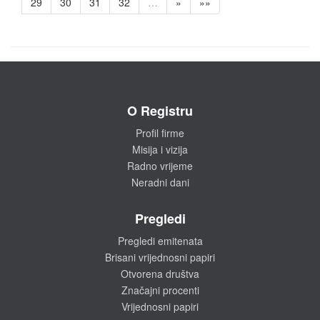
29
30
31
32
…
»
»»
O Registru
Profil firme
Misija i vizija
Radno vrijeme
Neradni dani
Pregledi
Pregledi emitenata
Brisani vrijednosni papiri
Otvorena društva
Značajni procenti
Vrijednosni papiri