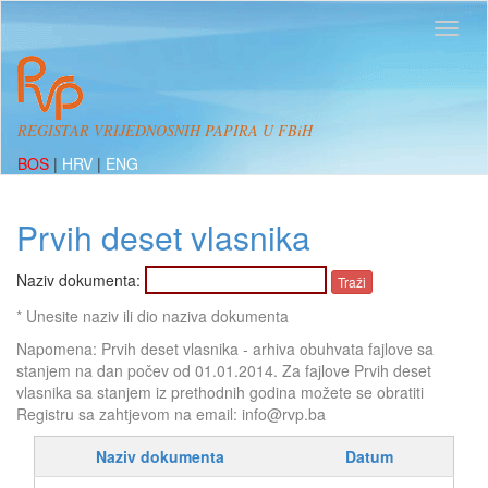
REGISTAR VRIJEDNOSNIH PAPIRA U FBiH
BOS
|
HRV
|
ENG
Prvih deset vlasnika
Naziv dokumenta:
* Unesite naziv ili dio naziva dokumenta
Napomena: Prvih deset vlasnika - arhiva obuhvata fajlove sa
stanjem na dan počev od 01.01.2014. Za fajlove Prvih deset
vlasnika sa stanjem iz prethodnih godina možete se obratiti
Registru sa zahtjevom na email: info@rvp.ba
Naziv dokumenta
Datum