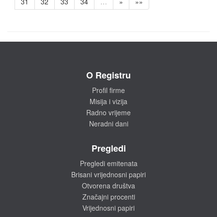
31
32
33
34
…
»
»»
O Registru
Profil firme
Misija i vizija
Radno vrijeme
Neradni dani
Pregledi
Pregledi emitenata
Brisani vrijednosni papiri
Otvorena društva
Značajni procenti
Vrijednosni papiri