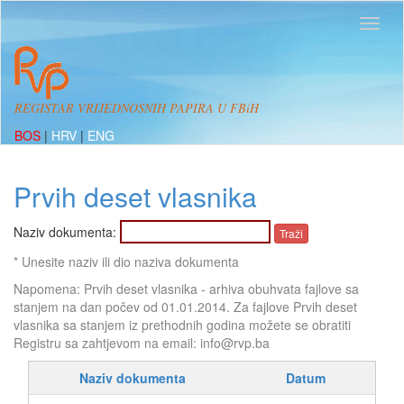
REGISTAR VRIJEDNOSNIH PAPIRA U FBiH
BOS
|
HRV
|
ENG
Prvih deset vlasnika
Naziv dokumenta:
* Unesite naziv ili dio naziva dokumenta
Napomena: Prvih deset vlasnika - arhiva obuhvata fajlove sa
stanjem na dan počev od 01.01.2014. Za fajlove Prvih deset
vlasnika sa stanjem iz prethodnih godina možete se obratiti
Registru sa zahtjevom na email: info@rvp.ba
Naziv dokumenta
Datum