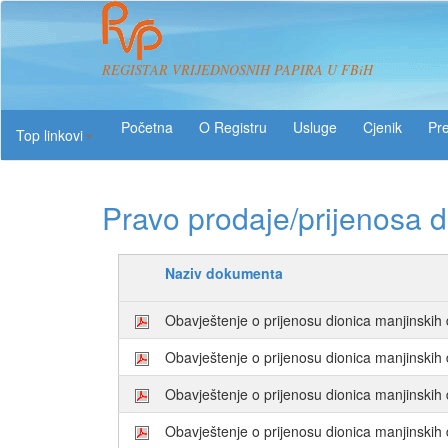
REGISTAR VRIJEDNOSNIH PAPIRA U FBiH
O Registru
Usluge
Pre
Top linkovi
Pravo prodaje/prijenosa d
Naziv dokumenta
Obavještenje o prijenosu dionica manjinsk
Obavještenje o prijenosu dionica manjinskih
Obavještenje o prijenosu dionica manjins
Obavještenje o prijenosu dionica manjinski