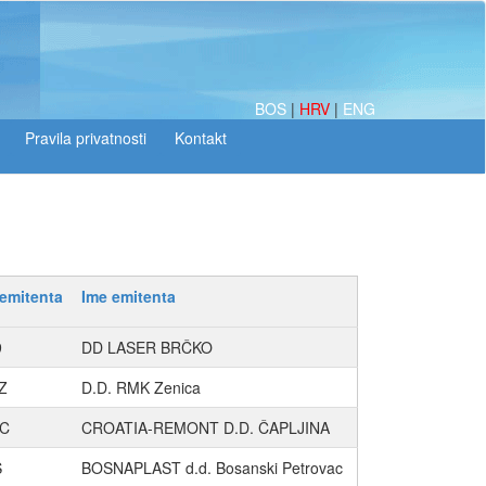
BOS
|
HRV
|
ENG
emitenta
Ime emitenta
9
DD LASER BRČKO
Z
D.D. RMK Zenica
C
CROATIA-REMONT D.D. ČAPLJINA
S
BOSNAPLAST d.d. Bosanski Petrovac