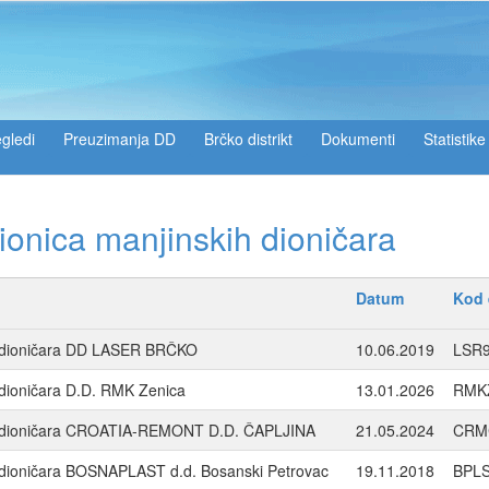
gledi
Preuzimanja DD
Brčko distrikt
Dokumenti
Statistike
ionica manjinskih dioničara
Datum
Kod 
ih dioničara DD LASER BRČKO
10.06.2019
LSR
 dioničara D.D. RMK Zenica
13.01.2026
RMK
kih dioničara CROATIA-REMONT D.D. ČAPLJINA
21.05.2024
CRM
h dioničara BOSNAPLAST d.d. Bosanski Petrovac
19.11.2018
BPL