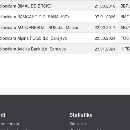
ih dioničara BIMAL DD BRČKO
21.09.2016
BBR
kih dioničara BAMCARD D.D. SARAJEVO
07.01.2026
BMC
ih dioničara AUTOPREVOZ - BUS d.d. Mostar
22.02.2017
ABU
 dioničara Alpina FOGS d.d. Sarajevo
20.03.2024
FOG
 dioničara Addiko Bank d.d. Sarajevo
23.01.2024
HIPB
di
Statistike
 emitenata
Statistike