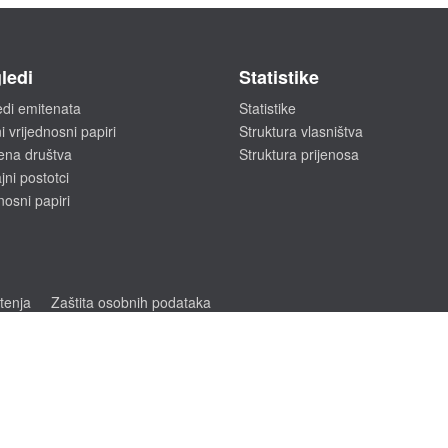
ledi
Statistike
edi emitenata
Statistike
i vrijednosni papiri
Struktura vlasništva
ena društva
Struktura prijenosa
ni postotci
nosni papiri
štenja
Zaštita osobnih podataka