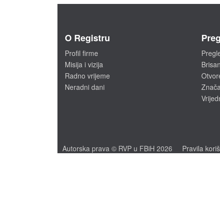
O Registru
Preg
Profil firme
Pregl
Misija i vizija
Brisan
Radno vrijeme
Otvor
Neradni dani
Značaj
Vrijed
Autorska prava © RVP u FBiH 2026
Pravila kori